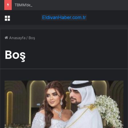
TBMM’de emekli aylığı ve ÖTV düzenlemesi: Elektrikli araçlara asgari maktu vergi, Cumhurbaşkanı’na 10 kat artırma yetkisi
Menü
Anasayfa
/
Boş
Boş