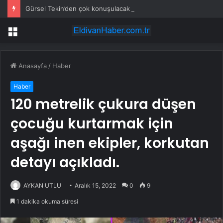
Gürsel Tekin’den çok konuşulacak sözler: Elimde haberler var, önümüzdeki günlerde…
Menü
Anasayfa
/
Haber
Haber
120 metrelik çukura düşen
çocuğu kurtarmak için
aşağı inen ekipler, korkutan
detayı açıkladı.
AYKAN UTLU
Aralık 15, 2022
0
9
1 dakika okuma süresi