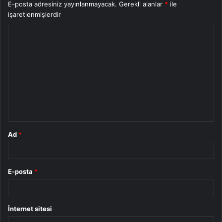
E-posta adresiniz yayınlanmayacak.
Gerekli alanlar
*
ile
işaretlenmişlerdir
Y
o
r
u
m
*
Ad
*
E-posta
*
İnternet sitesi