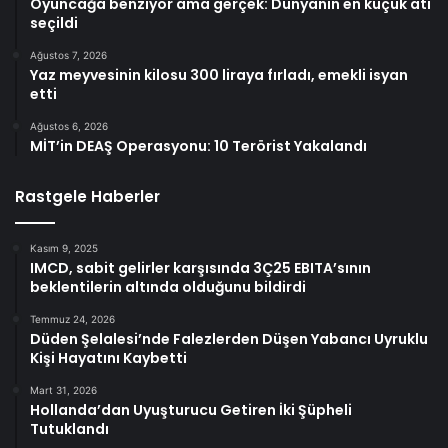
Oyuncağa benziyor ama gerçek: Dünyanın en küçük atı
seçildi
Ağustos 7, 2026
Yaz meyvesinin kilosu 300 liraya fırladı, emekli isyan
etti
Ağustos 6, 2026
MİT’in DEAŞ Operasyonu: 10 Terörist Yakalandı
Rastgele Haberler
Kasım 9, 2025
IMCD, sabit gelirler karşısında 3Ç25 EBITA’sının
beklentilerin altında olduğunu bildirdi
Temmuz 24, 2026
Düden Şelalesi’nde Falezlerden Düşen Yabancı Uyruklu
Kişi Hayatını Kaybetti
Mart 31, 2026
Hollanda’dan Uyuşturucu Getiren İki Şüpheli
Tutuklandı