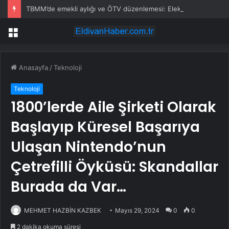
TBMM’de emekli aylığı ve ÖTV düzenlemesi: Elektrikli araçlara asgari maktu vergi, Cumhurbaşkanı’na 10 kat artırma yetkisi
Menü
Anasayfa
/
Teknoloji
Teknoloji
1800’lerde Aile Şirketi Olarak
Başlayıp Küresel Başarıya
Ulaşan Nintendo’nun
Çetrefilli Öyküsü: Skandallar
Burada da Var…
MEHMET HAZBİN KAZBEK
Mayıs 29, 2024
0
0
2 dakika okuma süresi