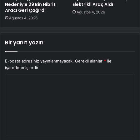
Nedeniyle 29 Bin Hibrit
Elektrikli Araç Aldı
Aracı Geri Çağırdı
Ağustos 4, 2026
Ağustos 4, 2026
Bir yanıt yazın
E-posta adresiniz yayınlanmayacak.
Gerekli alanlar
*
ile
işaretlenmişlerdir
Y
o
r
u
m
*