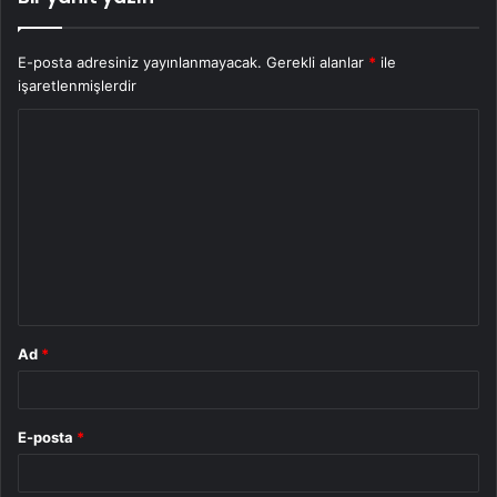
E-posta adresiniz yayınlanmayacak.
Gerekli alanlar
*
ile
işaretlenmişlerdir
Y
o
r
u
m
*
Ad
*
E-posta
*