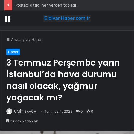
Postacı gittiği her yerden topladığı taşla saray yaptı: 33 yılda tamamladı
Menü
Anasayfa
/
Haber
Haber
3 Temmuz Perşembe yarın
İstanbul’da hava durumu
nasıl olacak, yağmur
yağacak mı?
ÜMİT SAVĞA
Temmuz 4, 2025
0
0
Bir dakikadan az