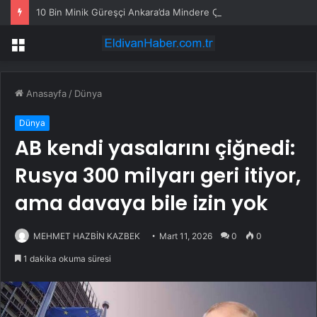
10 Bin Minik Güreşçi Ankara’da Mindere Çıktı
Menü
Anasayfa
/
Dünya
Dünya
AB kendi yasalarını çiğnedi:
Rusya 300 milyarı geri itiyor,
ama davaya bile izin yok
MEHMET HAZBİN KAZBEK
Mart 11, 2026
0
0
1 dakika okuma süresi