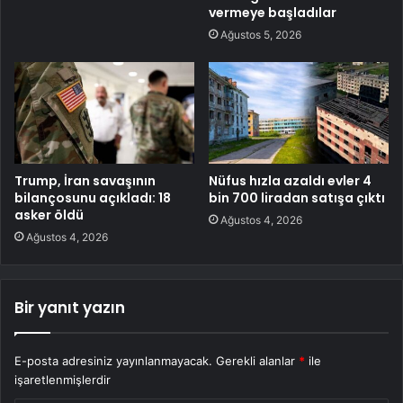
vermeye başladılar
Ağustos 5, 2026
Trump, İran savaşının
Nüfus hızla azaldı evler 4
bilançosunu açıkladı: 18
bin 700 liradan satışa çıktı
asker öldü
Ağustos 4, 2026
Ağustos 4, 2026
Bir yanıt yazın
E-posta adresiniz yayınlanmayacak.
Gerekli alanlar
*
ile
işaretlenmişlerdir