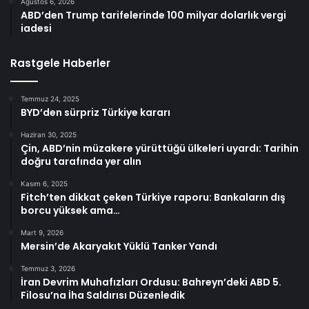
Ağustos 6, 2026
ABD’den Trump tarifelerinde 100 milyar dolarlık vergi
iadesi
Rastgele Haberler
Temmuz 24, 2025
BYD’den sürpriz Türkiye kararı
Haziran 30, 2025
Çin, ABD’nin müzakere yürüttüğü ülkeleri uyardı: Tarihin
doğru tarafında yer alın
Kasım 6, 2025
Fitch’ten dikkat çeken Türkiye raporu: Bankaların dış
borcu yüksek ama…
Mart 9, 2026
Mersin’de Akaryakıt Yüklü Tanker Yandı
Temmuz 3, 2026
İran Devrim Muhafızları Ordusu: Bahreyn’deki ABD 5.
Filosu’na İha Saldırısı Düzenledik