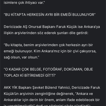
isimlere çok ihtiyacı var.”
“BU KİTAPTA HERKESİN AYRI BİR EMEĞİ BULUNUYOR”
Dericizade AŞ Onursal Başkanı Faruk Küçük ise Ankara’ya
ilişkin arşivlerinden söz ederek şunları dile getirdi:
“Bu kitapta, benim arşivlerimden çok herkesin ayrı bir
emeği bulunuyor. Kim Ankara’mız için bir çivi çakıyorsa,
sağ olsun, var olsun.”
“O KADAR ÇOK BELGE, FOTOĞRAF, DOKÜMAN, OBJE
TOPLADI Kİ BİTİREMEDİ GİTTİ”
AKK YİK Başkanı Şevket Bülend Yahnici, Dericizade Faruk
Küçük’ün arşivinin zenginliğine değinerek, “Ankara ve
Ankaralılar için derin bir önem, anlam ifade edebilecek bir
iş yapabilmeliydik” dedi ve sözlerini şöyle sürdürdü: