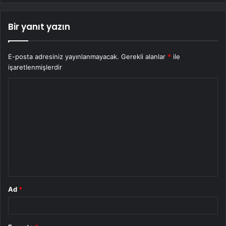
Bir yanıt yazın
E-posta adresiniz yayınlanmayacak.
Gerekli alanlar
*
ile
işaretlenmişlerdir
Y
o
r
u
m
*
Ad
*