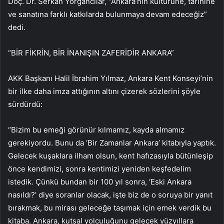
Doç. Dr. Serkan Yorgancılar, “Ankara’nın kültürüne, tarihine
ve sanatına farklı katkılarda bulunmaya devam edeceğiz”
dedi.
“BİR FİKRİN, BİR İNANIŞIN ZAFERİDİR ANKARA”
AKK Başkanı Halil İbrahim Yılmaz, Ankara Kent Konseyi’nin
bir ilke daha imza attığının altını çizerek sözlerini şöyle
sürdürdü:
“Bizim bu emeği görünür kılmamız, kayda almamız
gerekiyordu. Bunu da ‘Bir Zamanlar Ankara’ kitabıyla yaptık.
Gelecek kuşaklara ilham olsun, kent hafızasıyla bütünleşip
önce kendimizi, sonra kentimizi yeniden keşfedelim
istedik. Çünkü bundan bir 100 yıl sonra, ‘Eski Ankara
nasıldı?’ diye soranlar olacak, işte biz de o soruya bir yanıt
bırakmak, bu mirası geleceğe taşımak için emek verdik bu
kitaba. Ankara, kutsal yolculuğunu gelecek yüzyıllara