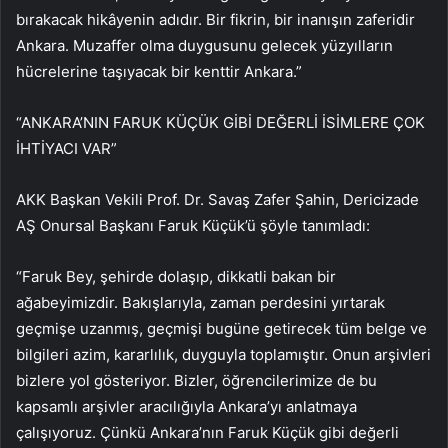
bırakacak hikâyenin adıdır. Bir fikrin, bir inanışın zaferidir
Ankara. Muzaffer olma duygusunu gelecek yüzyılların
hücrelerine taşıyacak bir kenttir Ankara.”
“ANKARA’NIN FARUK KÜÇÜK GİBİ DEĞERLİ İSİMLERE ÇOK
İHTİYACI VAR”
AKK Başkan Vekili Prof. Dr. Savaş Zafer Şahin, Dericizade
AŞ Onursal Başkanı Faruk Küçük’ü şöyle tanımladı:
“Faruk Bey, şehirde dolaşıp, dikkatli bakan bir
ağabeyimizdir. Bakışlarıyla, zaman perdesini yırtarak
geçmişe uzanmış, geçmişi bugüne getirecek tüm belge ve
bilgileri azim, kararlılık, duyguyla toplamıştır. Onun arşivleri
bizlere yol gösteriyor. Bizler, öğrencilerimize de bu
kapsamlı arşivler aracılığıyla Ankara’yı anlatmaya
çalışıyoruz. Çünkü Ankara’nın Faruk Küçük gibi değerli