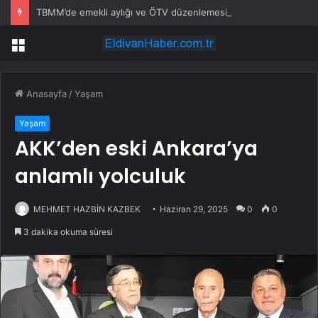
TBMM’de emekli aylığı ve ÖTV düzenlemesi: Elektrikli araçlara asgari maktu vergi, Cumhurbaşkanı’na 10 kat artırma yetkisi
Menü
Anasayfa
/
Yaşam
Yaşam
AKK’den eski Ankara’ya
anlamlı yolculuk
MEHMET HAZBİN KAZBEK
Haziran 29, 2025
0
0
3 dakika okuma süresi