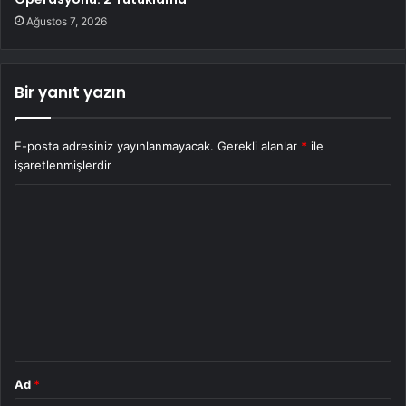
Ağustos 7, 2026
Bir yanıt yazın
E-posta adresiniz yayınlanmayacak.
Gerekli alanlar
*
ile
işaretlenmişlerdir
Y
o
r
u
m
*
Ad
*