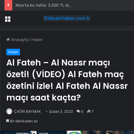
Xbox’ta bu hafta: 3.500 TL değerinde 5 oyun oynaması ücretsiz
Menü
Anasayfa
/
Haber
Haber
Al Fateh – Al Nassr maçı
özeti! (VİDEO) Al Fateh maç
özetini izle! Al Fateh Al Nassr
maçı saat kaçta?
ÇAĞRI BAYMAK
Şubat 3, 2023
0
7
Bir dakikadan az