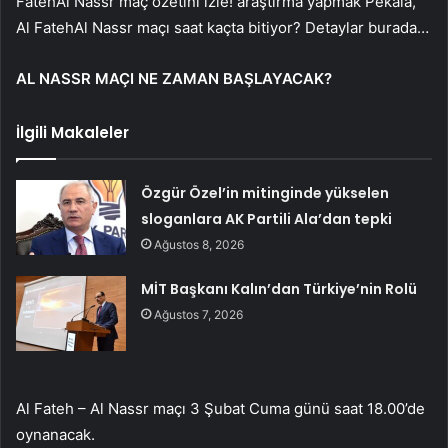
FatehAl Nassr maç özetini izle! araştırma yapmak Pekala,
Al FatehAl Nassr maçı saat kaçta bitiyor? Detaylar burada…
AL NASSR MAÇI NE ZAMAN BAŞLAYACAK?
İlgili Makaleler
Özgür Özel’in mitinginde yükselen
sloganlara AK Partili Ala’dan tepki
Ağustos 8, 2026
MİT Başkanı Kalın’dan Türkiye’nin Rolü
Ağustos 7, 2026
Al Fateh – Al Nassr maçı 3 Şubat Cuma günü saat 18.00’de
oynanacak.