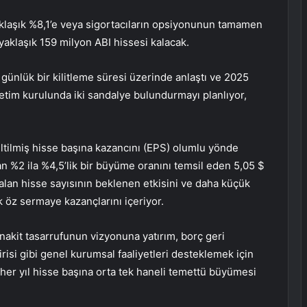
yaklaşık %8,1’e veya sigortacıların opsiyonunun tamamen
yaklaşık 159 milyon ABI hissesi kalacak.
80 günlük bir kilitleme süresi üzerinde anlaştı ve 2025
önetim kurulunda iki sandalye bulundurmayı planlıyor,
reltilmiş hisse başına kazancını (EPS) olumlu yönde
n %2 ila %4,5’lik bir büyüme oranını temsil eden 5,05 $
zalan hisse sayısının beklenen etkisini ve daha küçük
 öz sermaye kazançlarını içeriyor.
n nakit tasarrufunun vizyonuna yatırım, borç geri
risi gibi genel kurumsal faaliyetleri desteklemek için
ar her yıl hisse başına orta tek haneli temettü büyümesi