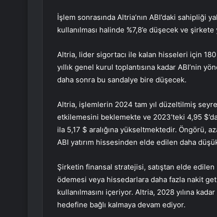
İşlem sonrasında Altria’nın ABI’daki sahipliği 
kullanılması halinde %7,8’e düşecek ve şirkete 
Altria, lider sigortacı ile kalan hisseleri için 1
yıllık genel kurul toplantısına kadar ABI’nin y
daha sonra bu sandalye bire düşecek.
Altria, işlemlerin 2024 tam yıl düzeltilmiş sey
etkilemesini beklemekte ve 2023’teki 4,95 $’da
ila 5,17 $ aralığına yükseltmektedir. Öngörü, a
ABI yatırım hissesinden elde edilen daha düşük
Şirketin finansal stratejisi, satıştan elde edile
ödemesi veya hissedarlara daha fazla nakit geti
kullanılmasını içeriyor. Altria, 2028 yılına kad
hedefine bağlı kalmaya devam ediyor.