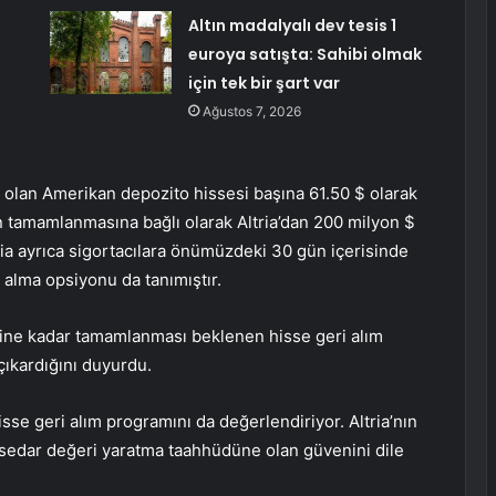
Altın madalyalı dev tesis 1
euroya satışta: Sahibi olmak
için tek bir şart var
Ağustos 7, 2026
er olan Amerikan depozito hissesi başına 61.50 $ olarak
ın tamamlanmasına bağlı olarak Altria’dan 200 milyon $
tria ayrıca sigortacılara önümüzdeki 30 gün içerisinde
 alma opsiyonu da tanımıştır.
rihine kadar tamamlanması beklenen hisse geri alım
çıkardığını duyurdu.
isse geri alım programını da değerlendiriyor. Altria’nın
issedar değeri yaratma taahhüdüne olan güvenini dile