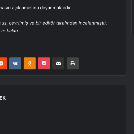
n basın açıklamasına dayanmaktadır.
, çevrilmiş ve bir editör tarafından incelenmiştir.
üze bakın.
erest
Reddit
VKontakte
Odnoklassniki
Pocket
E-Posta ile paylaş
Yazdır
EK