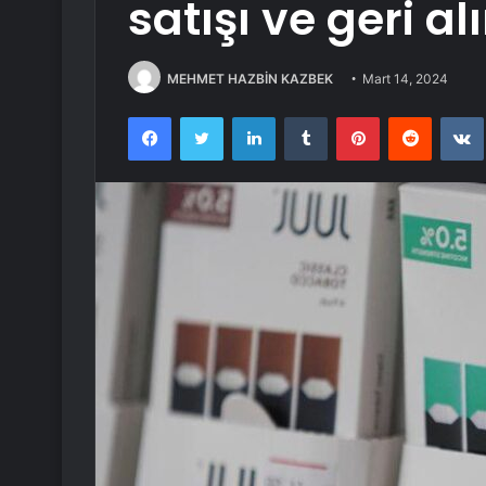
satışı ve geri a
MEHMET HAZBİN KAZBEK
Mart 14, 2024
Facebook
Twitter
LinkedIn
Tumblr
Pinterest
Reddit