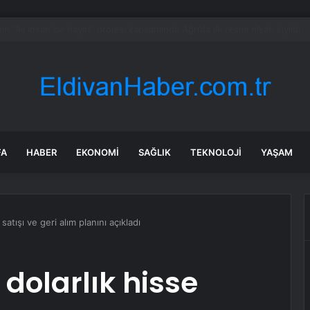
aşkanı Kalın’dan Türkiye’nin Rolü
FA
HABER
EKONOMI
SAĞLIK
TEKNOLOJI
YAŞAM
 satışı ve geri alım planını açıkladı
 dolarlık hisse