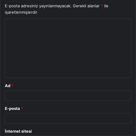
E-posta adresiniz yayınlanmayacak.
Gerekli alanlar
*
ile
işaretlenmişlerdir
Y
o
r
u
m
*
Ad
*
E-posta
*
İnternet sitesi