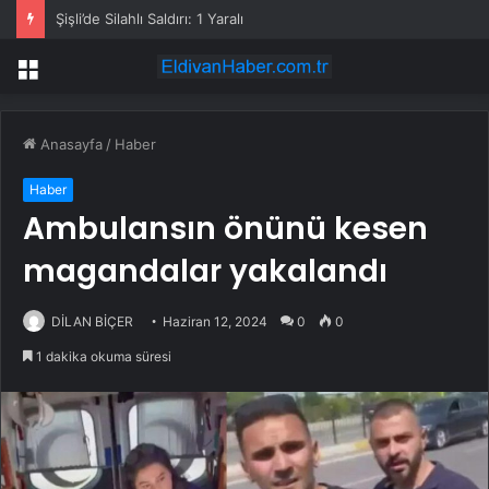
Şişli’de Silahlı Saldırı: 1 Yaralı
Menü
Anasayfa
/
Haber
Haber
Ambulansın önünü kesen
magandalar yakalandı
DİLAN BİÇER
Haziran 12, 2024
0
0
1 dakika okuma süresi