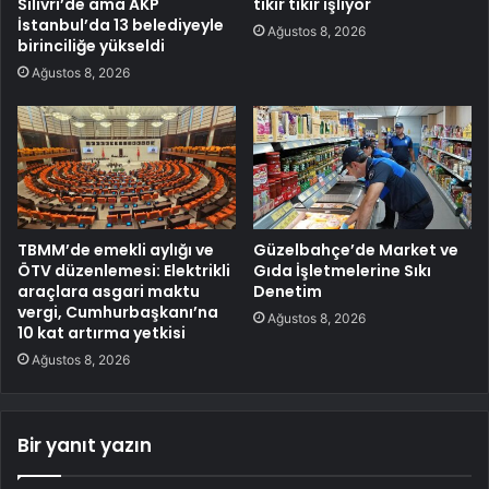
Silivri’de ama AKP
tıkır tıkır işliyor
İstanbul’da 13 belediyeyle
Ağustos 8, 2026
birinciliğe yükseldi
Ağustos 8, 2026
TBMM’de emekli aylığı ve
Güzelbahçe’de Market ve
ÖTV düzenlemesi: Elektrikli
Gıda İşletmelerine Sıkı
araçlara asgari maktu
Denetim
vergi, Cumhurbaşkanı’na
Ağustos 8, 2026
10 kat artırma yetkisi
Ağustos 8, 2026
Bir yanıt yazın