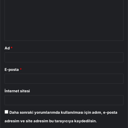
r
u
m
*
Ad
*
E-posta
*
İnternet sitesi
Daha sonraki yorumlarımda kullanılması için adım, e-posta
adresim ve site adresim bu tarayıcıya kaydedilsin.