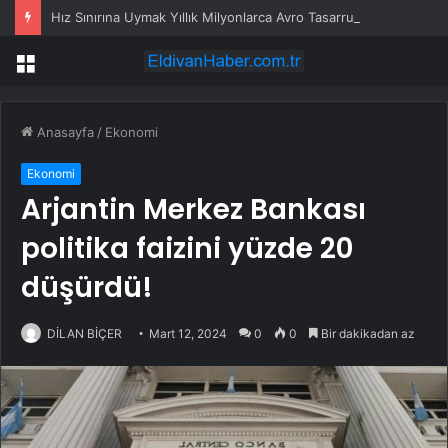
Hız Sınırına Uymak Yıllık Milyonlarca Avro Tasarruf Sağlıyor
Menü
Anasayfa
/
Ekonomi
Ekonomi
Arjantin Merkez Bankası
politika faizini yüzde 20
düşürdü!
DİLAN BİÇER
Mart 12, 2024
0
0
Bir dakikadan az