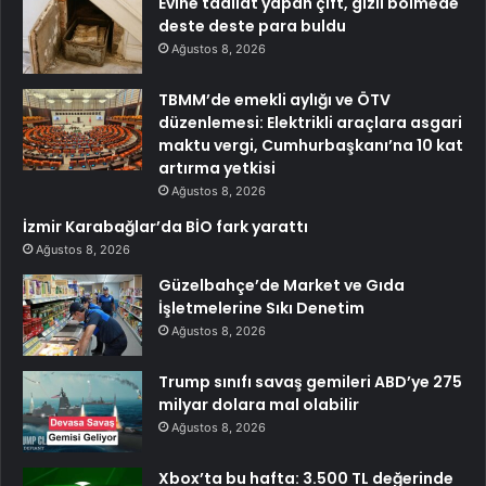
Evine tadilat yapan çift, gizli bölmede
deste deste para buldu
Ağustos 8, 2026
TBMM’de emekli aylığı ve ÖTV
düzenlemesi: Elektrikli araçlara asgari
maktu vergi, Cumhurbaşkanı’na 10 kat
artırma yetkisi
Ağustos 8, 2026
İzmir Karabağlar’da BİO fark yarattı
Ağustos 8, 2026
Güzelbahçe’de Market ve Gıda
İşletmelerine Sıkı Denetim
Ağustos 8, 2026
Trump sınıfı savaş gemileri ABD’ye 275
milyar dolara mal olabilir
Ağustos 8, 2026
Xbox’ta bu hafta: 3.500 TL değerinde