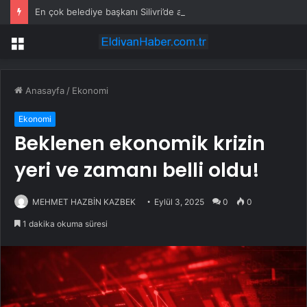
En çok belediye başkanı Silivri’de ama AKP İstanbul’da 13 belediyeyle birinciliğe yükseldi
Menü
Anasayfa
/
Ekonomi
Ekonomi
Beklenen ekonomik krizin
yeri ve zamanı belli oldu!
MEHMET HAZBİN KAZBEK
Eylül 3, 2025
0
0
1 dakika okuma süresi