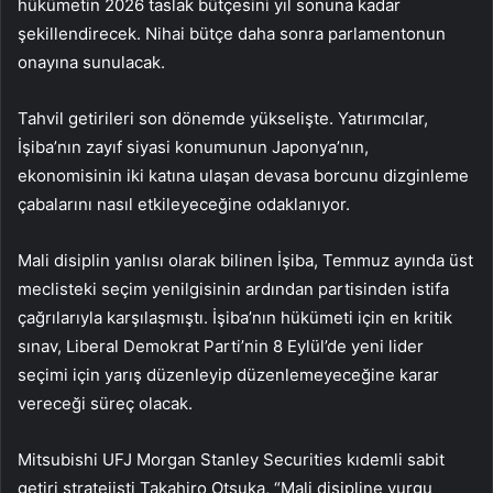
hükümetin 2026 taslak bütçesini yıl sonuna kadar
şekillendirecek. Nihai bütçe daha sonra parlamentonun
onayına sunulacak.
Tahvil getirileri son dönemde yükselişte. Yatırımcılar,
İşiba’nın zayıf siyasi konumunun Japonya’nın,
ekonomisinin iki katına ulaşan devasa borcunu dizginleme
çabalarını nasıl etkileyeceğine odaklanıyor.
Mali disiplin yanlısı olarak bilinen İşiba, Temmuz ayında üst
meclisteki seçim yenilgisinin ardından partisinden istifa
çağrılarıyla karşılaşmıştı. İşiba’nın hükümeti için en kritik
sınav, Liberal Demokrat Parti’nin 8 Eylül’de yeni lider
seçimi için yarış düzenleyip düzenlemeyeceğine karar
vereceği süreç olacak.
Mitsubishi UFJ Morgan Stanley Securities kıdemli sabit
getiri stratejisti Takahiro Otsuka, “Mali disipline vurgu