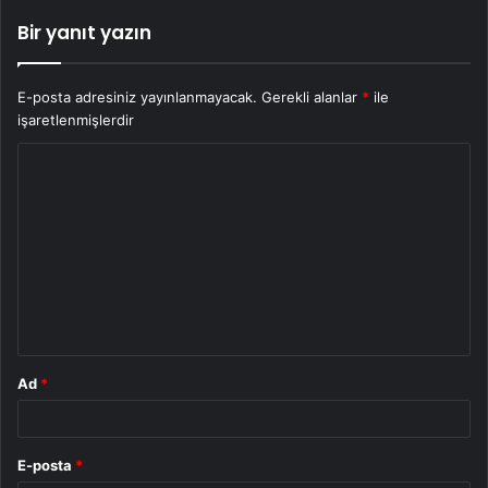
Bir yanıt yazın
E-posta adresiniz yayınlanmayacak.
Gerekli alanlar
*
ile
işaretlenmişlerdir
Y
o
r
u
m
*
Ad
*
E-posta
*