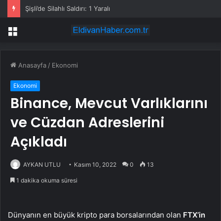
Şişli’de Silahlı Saldırı: 1 Yaralı
Menü
Anasayfa
/
Ekonomi
Ekonomi
Binance, Mevcut Varlıklarını
ve Cüzdan Adreslerini
Açıkladı
AYKAN UTLU
Kasım 10, 2022
0
13
1 dakika okuma süresi
Dünyanın en büyük kripto para borsalarından olan
FTX’in