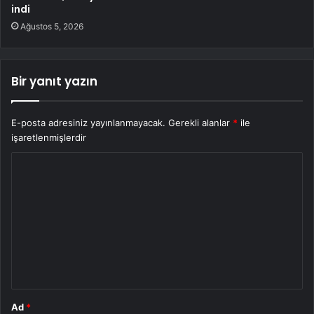
indi
Ağustos 5, 2026
Bir yanıt yazın
E-posta adresiniz yayınlanmayacak.
Gerekli alanlar
*
ile
işaretlenmişlerdir
Y
o
r
u
m
*
Ad
*