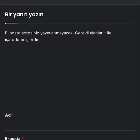
Bir yanıt yazın
E-posta adresiniz yayınlanmayacak.
Gerekli alanlar
*
ile
işaretlenmişlerdir
Y
o
r
u
m
*
Ad
*
E-posta
*