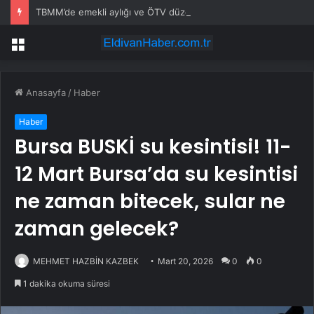
TBMM’de emekli aylığı ve ÖTV düzenlemesi: Elektrikli araçlara asgari maktu vergi, Cumhurbaşkanı’na 10 kat artırma yetkisi
Menü
Anasayfa
/
Haber
Haber
Bursa BUSKİ su kesintisi! 11-
12 Mart Bursa’da su kesintisi
ne zaman bitecek, sular ne
zaman gelecek?
MEHMET HAZBİN KAZBEK
Mart 20, 2026
0
0
1 dakika okuma süresi