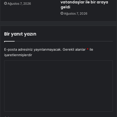
vatandaşlar ile bir araya
Ağustos 7, 2026
geldi
Ağustos 7, 2026
Bir yanıt yazın
E-posta adresiniz yayınlanmayacak.
Gerekli alanlar
*
ile
işaretlenmişlerdir
Y
o
r
u
m
*