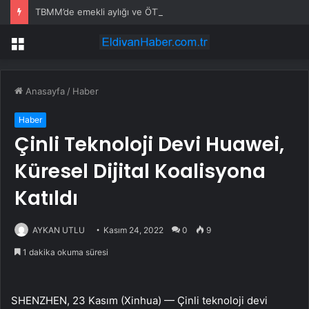
TBMM’de emekli aylığı ve ÖTV düzenlemesi: Elektrikli araçlara asgari maktu vergi, Cumhurbaşkanı’na 10 kat artırma yetkisi
Menü
Anasayfa
/
Haber
Haber
Çinli Teknoloji Devi Huawei,
Küresel Dijital Koalisyona
Katıldı
AYKAN UTLU
Kasım 24, 2022
0
9
1 dakika okuma süresi
SHENZHEN, 23 Kasım (Xinhua) — Çinli teknoloji devi