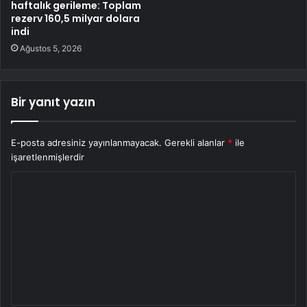
haftalık gerileme: Toplam
rezerv 160,5 milyar dolara
indi
Ağustos 5, 2026
Bir yanıt yazın
E-posta adresiniz yayınlanmayacak.
Gerekli alanlar
*
ile
işaretlenmişlerdir
Y
o
r
u
m
*