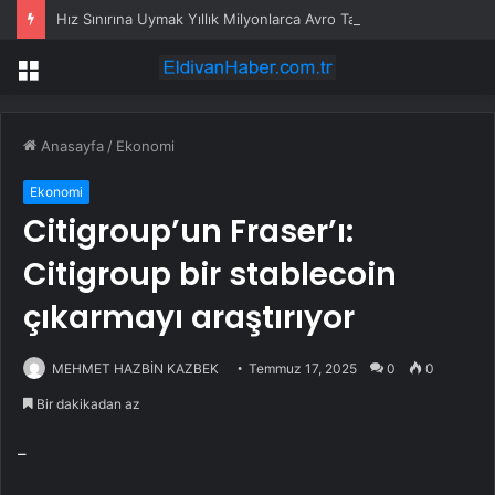
Hız Sınırına Uymak Yıllık Milyonlarca Avro Tasarruf Sağlıyor
Menü
Anasayfa
/
Ekonomi
Ekonomi
Citigroup’un Fraser’ı:
Citigroup bir stablecoin
çıkarmayı araştırıyor
MEHMET HAZBİN KAZBEK
Temmuz 17, 2025
0
0
Bir dakikadan az
–