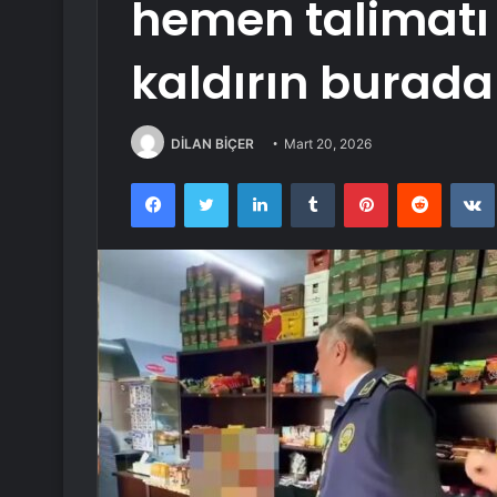
hemen talimatı 
kaldırın burad
DİLAN BİÇER
Mart 20, 2026
Facebook
Twitter
LinkedIn
Tumblr
Pinterest
Reddit