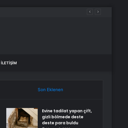
rgi, Cumhurbaşkanı’na 10 kat artırma yetkisi
İLETIŞIM
Son Eklenen
Evine tadilat yapan çift,
gizli bölmede deste
deste para buldu