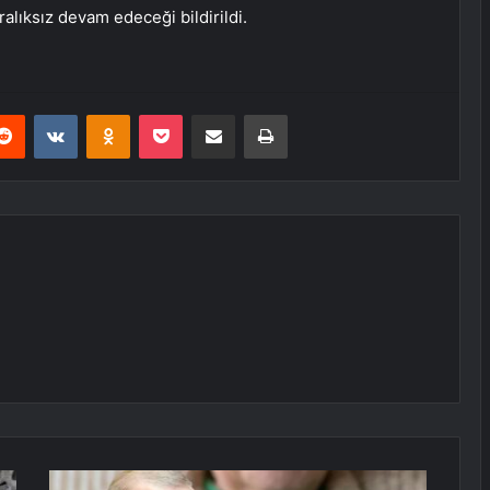
alıksız devam edeceği bildirildi.
erest
Reddit
VKontakte
Odnoklassniki
Pocket
E-Posta ile paylaş
Yazdır