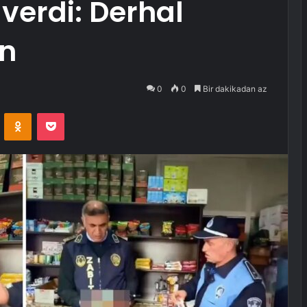
verdi: Derhal
an
0
0
Bir dakikadan az
VKontakte
Odnoklassniki
Pocket