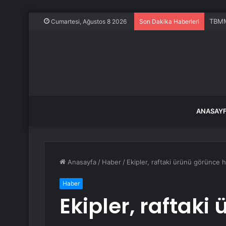
TBMM’
Cumartesi, Ağustos 8 2026
Son Dakika Haberleri
ANASAY
Anasayfa
/
Haber
/
Ekipler, raftaki ürünü görünce h
Haber
Ekipler, raftak