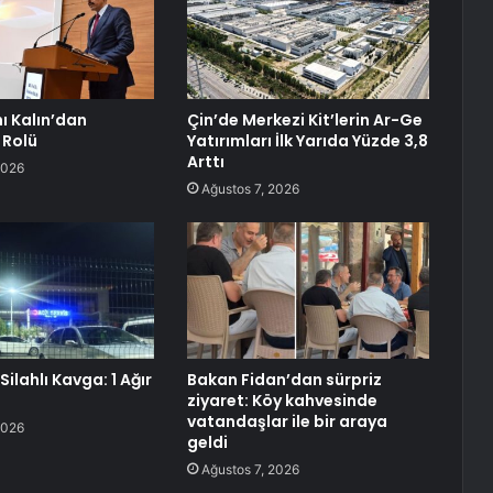
ı Kalın’dan
Çin’de Merkezi Kit’lerin Ar-Ge
 Rolü
Yatırımları İlk Yarıda Yüzde 3,8
Arttı
2026
Ağustos 7, 2026
Silahlı Kavga: 1 Ağır
Bakan Fidan’dan sürpriz
ziyaret: Köy kahvesinde
vatandaşlar ile bir araya
2026
geldi
Ağustos 7, 2026