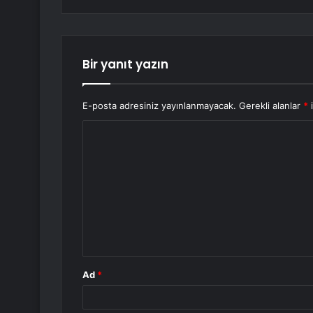
Bir yanıt yazın
E-posta adresiniz yayınlanmayacak.
Gerekli alanlar
*
i
Y
o
r
u
m
*
Ad
*