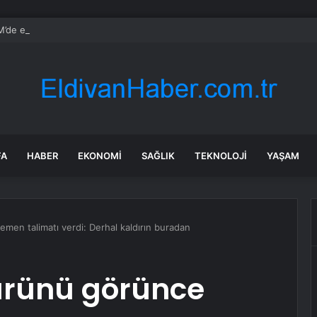
de emekli aylığı ve ÖTV düzenlemesi: Elektrikli araçlara asgari maktu ve
FA
HABER
EKONOMI
SAĞLIK
TEKNOLOJI
YAŞAM
emen talimatı verdi: Derhal kaldırın buradan
i ürünü görünce