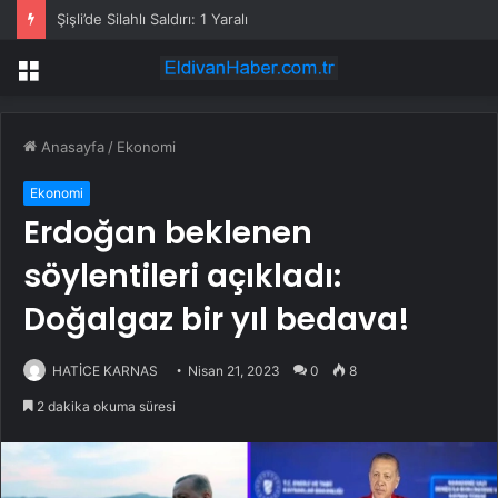
Şişli’de Silahlı Saldırı: 1 Yaralı
Menü
Anasayfa
/
Ekonomi
Ekonomi
Erdoğan beklenen
söylentileri açıkladı:
Doğalgaz bir yıl bedava!
HATİCE KARNAS
Nisan 21, 2023
0
8
2 dakika okuma süresi