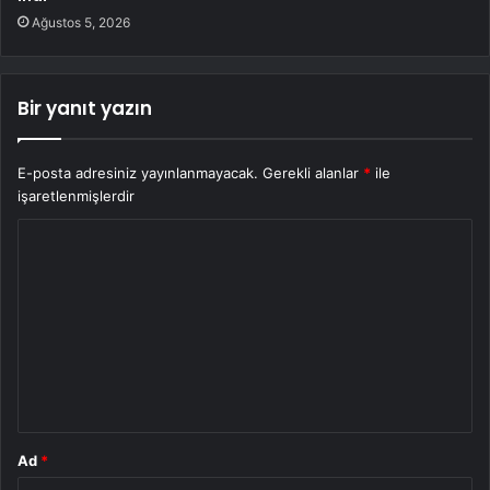
Ağustos 5, 2026
Bir yanıt yazın
E-posta adresiniz yayınlanmayacak.
Gerekli alanlar
*
ile
işaretlenmişlerdir
Y
o
r
u
m
*
Ad
*