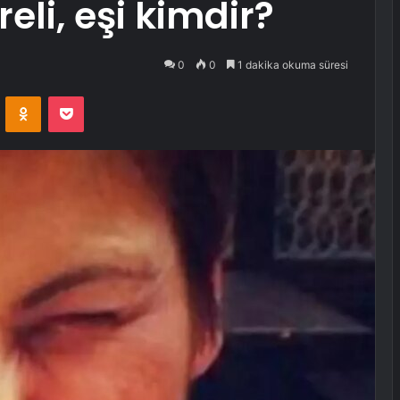
eli, eşi kimdir?
0
0
1 dakika okuma süresi
VKontakte
Odnoklassniki
Pocket