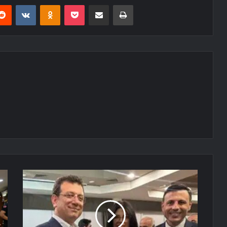
erest
Reddit
VKontakte
Odnoklassniki
Pocket
E-Posta ile paylaş
Yazdır