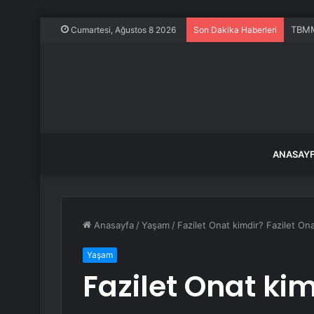
TBMM’
Cumartesi, Ağustos 8 2026
Son Dakika Haberleri
ANASAY
Anasayfa
/
Yaşam
/
Fazilet Onat kimdir? Fazilet Ona
Yaşam
Fazilet Onat kim