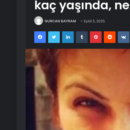
kaç yaşında, ner
NURCAN BAYRAM
Eylül 5, 2025
Facebook
Twitter
LinkedIn
Tumblr
Pinterest
Reddit