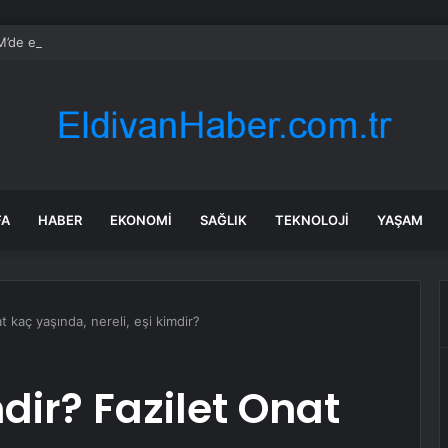
de emekli aylığı ve ÖTV düzenlemesi: Elektrikli araçlara asgari maktu ve
FA
HABER
EKONOMI
SAĞLIK
TEKNOLOJI
YAŞAM
t kaç yaşında, nereli, eşi kimdir?
dir? Fazilet Onat