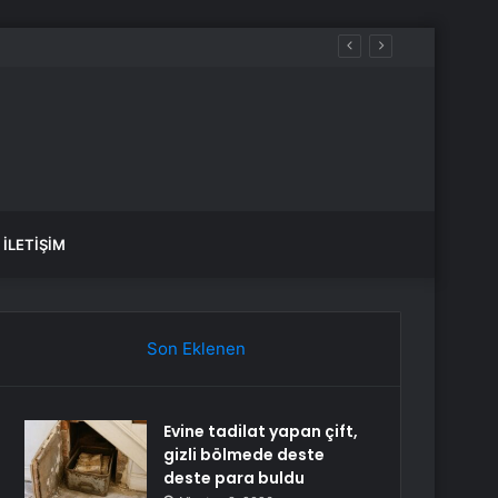
rgi, Cumhurbaşkanı’na 10 kat artırma yetkisi
İLETIŞIM
Son Eklenen
Evine tadilat yapan çift,
gizli bölmede deste
deste para buldu