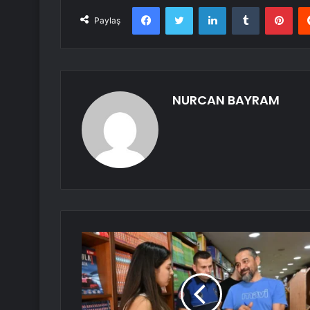
Facebook
Twitter
LinkedIn
Tumblr
Pint
Paylaş
NURCAN BAYRAM