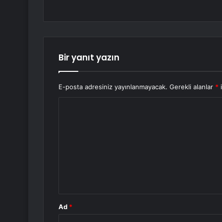
Bir yanıt yazın
E-posta adresiniz yayınlanmayacak.
Gerekli alanlar
*
i
Y
o
r
u
m
*
Ad
*