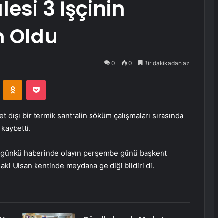
esi 3 İşçinin
 Oldu
0
0
Bir dakikadan az
VKontakte
Odnoklassniki
Pocket
dışı bir termik santralin söküm çalışmaları sırasında
kaybetti.
 günkü haberinde olayın perşembe günü başkent
ki Ulsan kentinde meydana geldiği bildirildi.