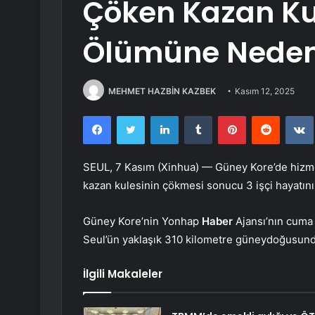
Çöken Kazan Kul
Ölümüne Neden
MEHMET HAZBİN KAZBEK
Kasım 12, 2025
Facebook
Twitter
LinkedIn
Tumblr
Pinterest
Reddit
SEUL, 7 Kasım (Xinhua) — Güney Kore’de hizmet 
kazan kulesinin çökmesi sonucu 3 işçi hayatını 
Güney Kore’nin Yonhap
Haber
Ajansı’nın cuma
Seul’ün yaklaşık 310 kilometre güneydoğusunda
İlgili Makaleler