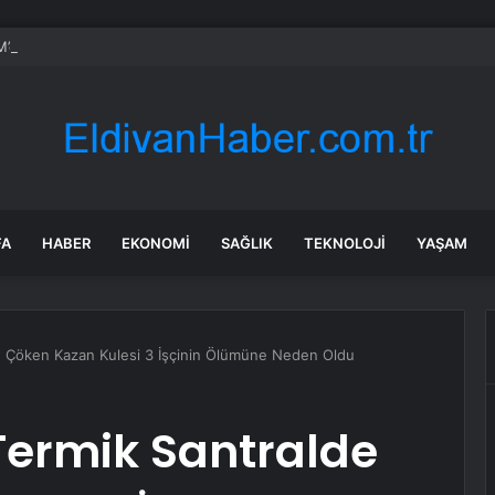
de emekli aylığı ve ÖTV düzenlemesi: Elektrikli araçlara asgari maktu ve
FA
HABER
EKONOMI
SAĞLIK
TEKNOLOJI
YAŞAM
e Çöken Kazan Kulesi 3 İşçinin Ölümüne Neden Oldu
Termik Santralde