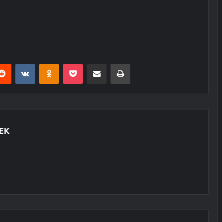
erest
Reddit
VKontakte
Odnoklassniki
Pocket
E-Posta ile paylaş
Yazdır
EK