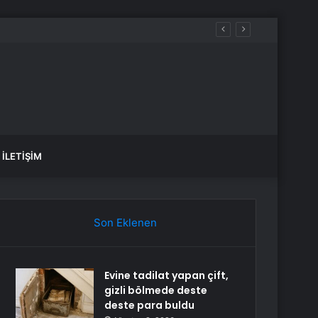
rgi, Cumhurbaşkanı’na 10 kat artırma yetkisi
İLETIŞIM
Son Eklenen
Evine tadilat yapan çift,
gizli bölmede deste
deste para buldu