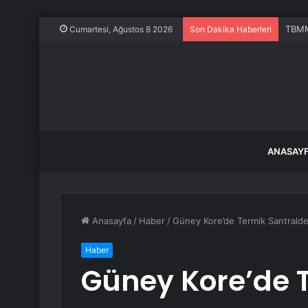
TBMM’
Cumartesi, Ağustos 8 2026
Son Dakika Haberleri
ANASAY
Anasayfa
/
Haber
/
Güney Kore’de Termik Santrald
Haber
Güney Kore’de 