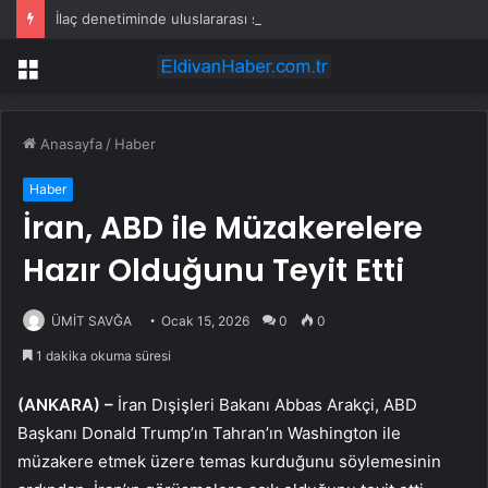
İlaç denetiminde uluslararası standart dönemi
Menü
Anasayfa
/
Haber
Haber
İran, ABD ile Müzakerelere
Hazır Olduğunu Teyit Etti
ÜMİT SAVĞA
Ocak 15, 2026
0
0
1 dakika okuma süresi
(ANKARA) –
İran Dışişleri Bakanı Abbas Arakçi, ABD
Başkanı Donald Trump’ın Tahran’ın Washington ile
müzakere etmek üzere temas kurduğunu söylemesinin