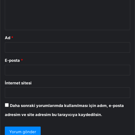
u
m
*
Ad
*
E-posta
*
İnternet sitesi
Daha sonraki yorumlarımda kullanılması için adım, e-posta
adresim ve site adresim bu tarayıcıya kaydedilsin.