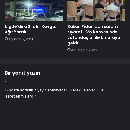
Niğde’deki Silahlı Kavga: 1
Bakan Fidan’dan sürpriz
Ağır Yaralı
ziyaret: Köy kahvesinde
vatandaşlar ile bir araya
Ağustos 7, 2026
geldi
Ağustos 7, 2026
Bir yanıt yazın
E-posta adresiniz yayınlanmayacak.
Gerekli alanlar
*
ile
işaretlenmişlerdir
Y
o
r