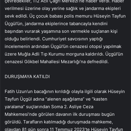
çevredekiler, 112 Acil Çağrı Merkezi’ne haber verdi. Haber
verilmesi üzerine olay yerine sağlık ve jandarma ekipleri
sevk edildi. Üç çocuk babası polis memuru Hüseyin Tayfun
Üçgül’ün, jandarma ekiplerince tabancayla kendini
başından vurarak yaşamına son vermekle suçlanan kişi
olduğu belirlendi. Cumhuriyet savcısının yaptığı
incelemenin ardından Üçgül’ün cenazesi otopsi yapılmak
üzere Muğla Adli Tıp Kurumu morguna kaldırıldı. Üçgül’ün
cenazesi Gökbel Mahallesi Mezarlığı’na defnedildi.
DURUŞMAYA KATILDI
Fatih Uzun’un bacağının kırıldığı olayla ilgili olarak Hüseyin
Tayfun Üçgül adına “alenen aşağılama” ve “kasten
yaralama” suçlarından Soma 2. Asliye Ceza
Mahkemesi’nde görülen davanın ilk duruşması bugün
görüldü. Tarafların katılmadığı duruşmada mahkeme,
olaydan 81 gün sonra 11 Temmuz 2023’te Hüseyin Tayfun