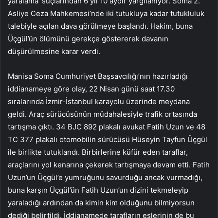
yaralama’ suçlarından 6 yıl 10 aydır yargılanıyor. Soma 2.
Asliye Ceza Mahkemesi’nde iki tutukluya kadar tutukluluk
talebiyle açılan dava görülmeye başlandı. Hakim, buna
Üçgül’ün ölümünü gerekçe göstererek davanın
düşürülmesine karar verdi.
Manisa Soma Cumhuriyet Başsavcılığı’nın hazırladığı
iddianameye göre olay, 22 Nisan günü saat 17.30
sıralarında İzmir-İstanbul karayolu üzerinde meydana
geldi. Araç sürücüsünün müdahalesiyle trafik ortasında
tartışma çıktı. 34 BJC 892 plakalı avukat Fatih Uzun ve 48
TC 377 plakalı otomobilin sürücüsü Hüseyin Tayfun Üçgül
ile birlikte tutuklandı. Birbirlerine küfür eden taraflar,
araçlarını yol kenarına çekerek tartışmaya devam etti. Fatih
Uzun’un Üçgül’e yumruğunu savurduğu ancak vurmadığı,
buna karşın Üçgül’ün Fatih Uzun’un dizini tekmeleyip
yaraladığı ardından da kimin kim olduğunu bilmiyorsun
dediği belirtildi. İddianamede tarafların eşlerinin de bu