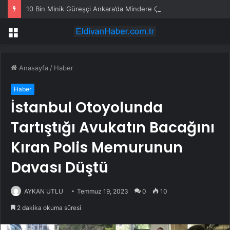
10 Bin Minik Güreşçi Ankara’da Mindere Çıktı
Menü
Anasayfa
/
Haber
Haber
İstanbul Otoyolunda
Tartıştığı Avukatın Bacağını
Kıran Polis Memurunun
Davası Düştü
AYKAN UTLU
Temmuz 19, 2023
0
10
2 dakika okuma süresi