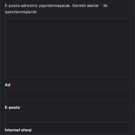
E-posta adresiniz yayınlanmayacak.
Gerekli alanlar
*
ile
işaretlenmişlerdir
Y
o
r
u
m
*
Ad
*
E-posta
*
İnternet sitesi