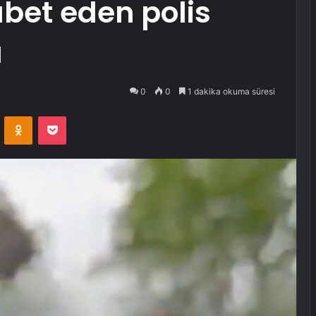
abet eden polis
ü
0
0
1 dakika okuma süresi
VKontakte
Odnoklassniki
Pocket