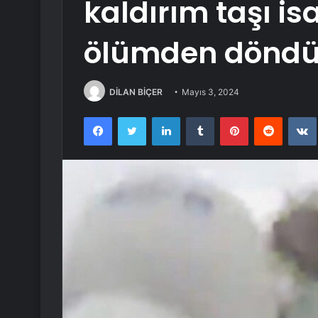
kaldırım taşı is
ölümden dönd
DİLAN BİÇER
Mayıs 3, 2024
Facebook
Twitter
LinkedIn
Tumblr
Pinterest
Reddit