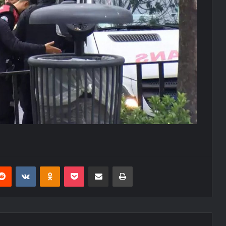
erest
Reddit
VKontakte
Odnoklassniki
Pocket
E-Posta ile paylaş
Yazdır