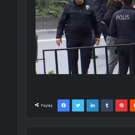
Facebook
Twitter
LinkedIn
Tumblr
Pint
Paylaş