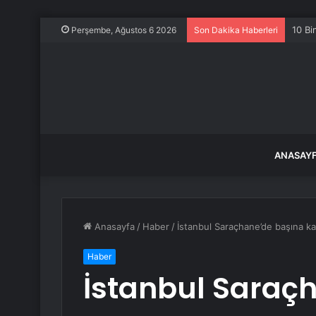
10 Bi
Perşembe, Ağustos 6 2026
Son Dakika Haberleri
ANASAY
Anasayfa
/
Haber
/
İstanbul Saraçhane’de başına ka
Haber
İstanbul Saraç