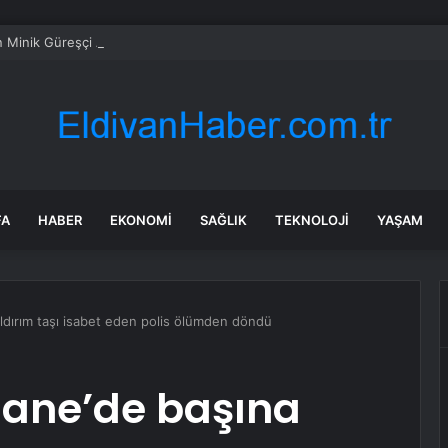
n Minik Güreşçi Ankara’da Mindere Çıktı
FA
HABER
EKONOMI
SAĞLIK
TEKNOLOJI
YAŞAM
ldırım taşı isabet eden polis ölümden döndü
hane’de başına