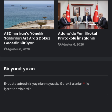
ABD’nin İran’a Yönelik
Adana’da Yeni İlkokul
Saldırıları Art Arda Dokuz
Protokolü İmzalandı
Gecedir Sürüyor
Ağustos 6, 2026
Ağustos 6, 2026
Bir yanıt yazın
E-posta adresiniz yayınlanmayacak.
Gerekli alanlar
*
ile
işaretlenmişlerdir
Y
o