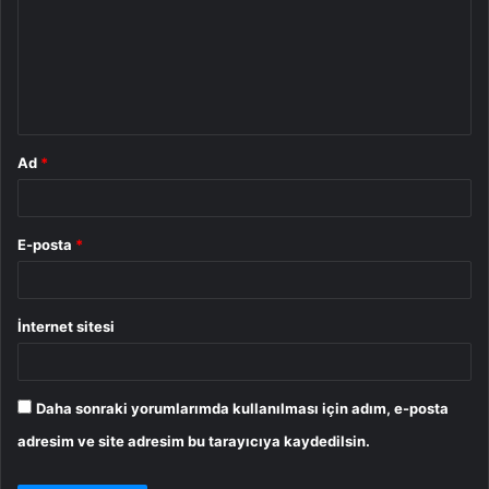
r
u
m
*
Ad
*
E-posta
*
İnternet sitesi
Daha sonraki yorumlarımda kullanılması için adım, e-posta
adresim ve site adresim bu tarayıcıya kaydedilsin.