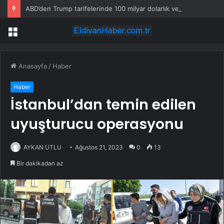
ABD’den Trump tarifelerinde 100 milyar dolarlık vergi iadesi
Menü
Anasayfa
/
Haber
Haber
İstanbul’dan temin edilen
uyuşturucu operasyonu
AYKAN UTLU
Ağustos 21, 2023
0
13
Bir dakikadan az