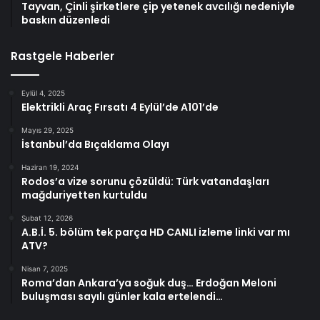
Tayvan, Çinli şirketlere çip yetenek avcılığı nedeniyle
baskın düzenledi
Rastgele Haberler
Eylül 4, 2025
Elektrikli Araç Fırsatı 4 Eylül’de A101’de
Mayıs 29, 2025
İstanbul’da Bıçaklama Olayı
Haziran 19, 2024
Rodos’a vize sorunu çözüldü: Türk vatandaşları
mağduriyetten kurtuldu
Şubat 12, 2026
A.B.İ. 5. bölüm tek parça HD CANLI izleme linki var mı
ATV?
Nisan 7, 2025
Roma’dan Ankara’ya soğuk duş… Erdoğan Meloni
buluşması sayılı günler kala ertelendi…