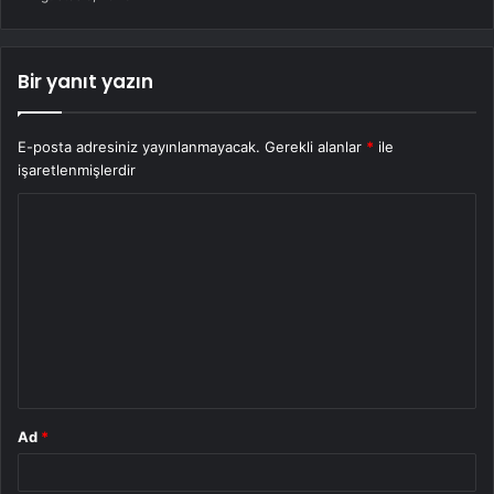
Bir yanıt yazın
E-posta adresiniz yayınlanmayacak.
Gerekli alanlar
*
ile
işaretlenmişlerdir
Y
o
r
u
m
*
Ad
*