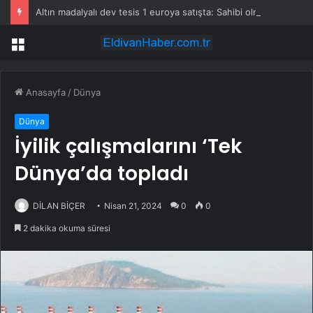
Altın madalyalı dev tesis 1 euroya satışta: Sahibi olmak için tek bir şart var
Menü
Anasayfa
/
Dünya
Dünya
İyilik çalışmalarını ‘Tek
Dünya’da topladı
DİLAN BİÇER
Nisan 21, 2024
0
0
2 dakika okuma süresi