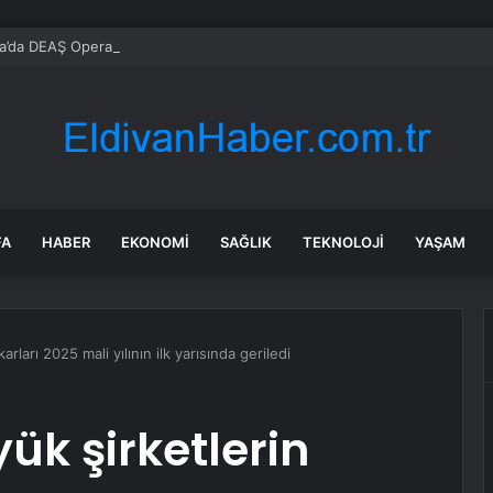
a’da DEAŞ Operasyonu: 16 Şüpheli Yakalandı
FA
HABER
EKONOMI
SAĞLIK
TEKNOLOJI
YAŞAM
rları 2025 mali yılının ilk yarısında geriledi
k şirketlerin