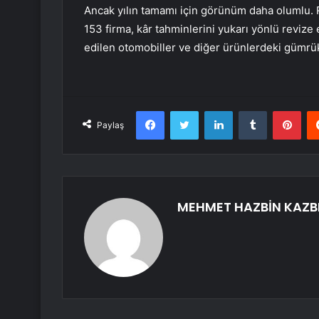
Ancak yılın tamamı için görünüm daha olumlu. R
153 firma, kâr tahminlerini yukarı yönlü revize 
edilen otomobiller ve diğer ürünlerdeki gümrük 
Facebook
Twitter
LinkedIn
Tumblr
Pint
Paylaş
MEHMET HAZBİN KAZB