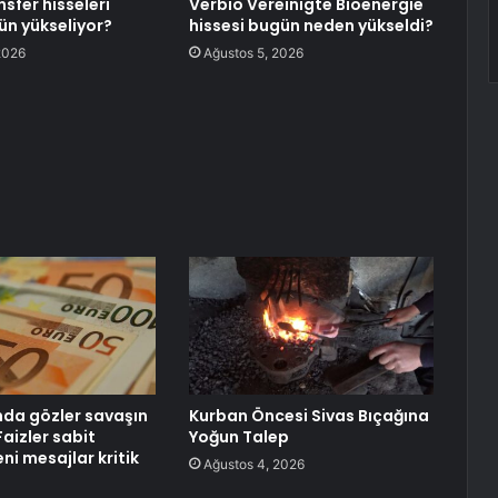
sfer hisseleri
Verbio Vereinigte Bioenergie
n yükseliyor?
hissesi bugün neden yükseldi?
2026
Ağustos 5, 2026
nda gözler savaşın
Kurban Öncesi Sivas Bıçağına
Faizler sabit
Yoğun Talep
eni mesajlar kritik
Ağustos 4, 2026