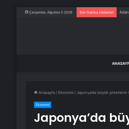
Adan
Çarşamba, Ağustos 5 2026
Son Dakika Haberleri
ANASAY
Anasayfa
/
Ekonomi
/
Japonya’da büyük şirketlerin ka
Ekonomi
Japonya’da büyü