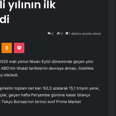
 yılının ilk
di
0
0
1 dakika okuma süresi
VKontakte
Odnoklassniki
Pocket
 2025 mali yılının Nisan-Eylül döneminde geçen yılın
BD’nin ithalat tarifelerini devreye alması, özellikle
z etkiledi.
irketin toplam net karı %0,3 azalarak 15,1 trilyon yene,
nuçlar, geçen hafta Perşembe gününe kadar bilanço
u Tokyo Borsası’nın birinci sınıf Prime Market