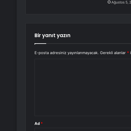
Ağustos 5, 
Bir yanıt yazın
E-posta adresiniz yayınlanmayacak.
Gerekli alanlar
*
i
Y
o
r
u
m
*
Ad
*