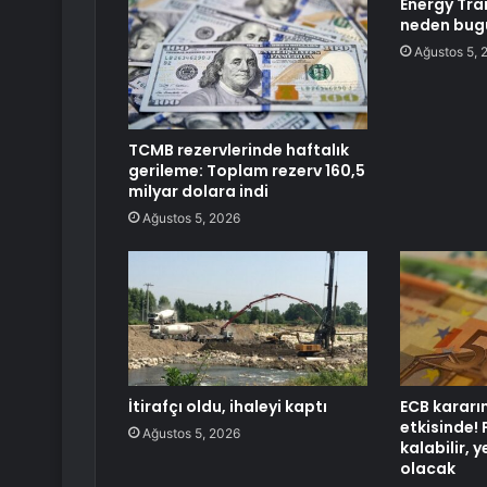
Energy Tran
neden bugü
Ağustos 5, 
TCMB rezervlerinde haftalık
gerileme: Toplam rezerv 160,5
milyar dolara indi
Ağustos 5, 2026
İtirafçı oldu, ihaleyi kaptı
ECB kararı
etkisinde! 
Ağustos 5, 2026
kalabilir, y
olacak