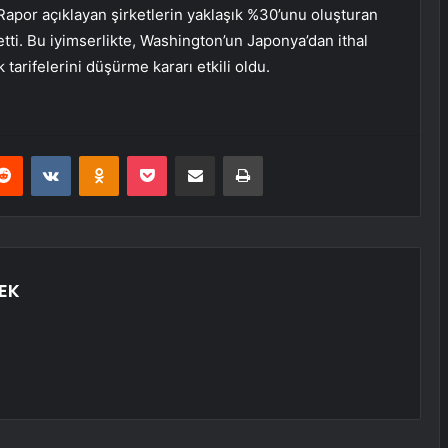
apor açıklayan şirketlerin yaklaşık %30’unu oluşturan
etti. Bu iyimserlikte, Washington’un Japonya’dan ithal
tarifelerini düşürme kararı etkili oldu.
erest
Reddit
VKontakte
Odnoklassniki
Pocket
E-Posta ile paylaş
Yazdır
EK