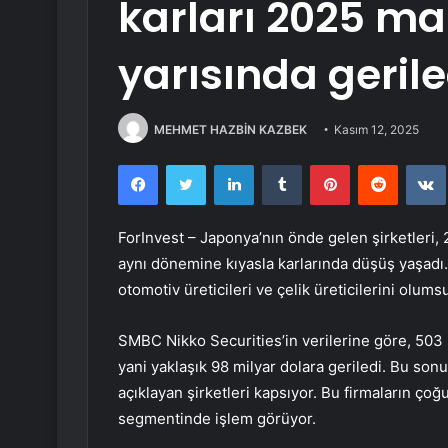
karları 2025 mali
yarısında gerile
MEHMET HAZBİN KAZBEK
Kasım 12, 2025
Facebook
Twitter
LinkedIn
Tumblr
Pinterest
Reddit
ForInvest – Japonya’nın önde gelen şirketleri,
aynı dönemine kıyasla karlarında düşüş yaşadı. A
otomotiv üreticileri ve çelik üreticilerini olumsu
SMBC Nikko Securities’in verilerine göre, 503 ş
yani yaklaşık 98 milyar dolara geriledi. Bu so
açıklayan şirketleri kapsıyor. Bu firmaların çoğ
segmentinde işlem görüyor.