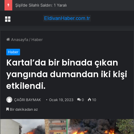
Şişli’de Silahlı Saldırı: 1 Yaralı
Menü
Anasayfa
/
Haber
Haber
Kartal’da bir binada çıkan
yangında dumandan iki kişi
etkilendi.
ÇAĞRI BAYMAK
Ocak 19, 2023
0
10
Bir dakikadan az