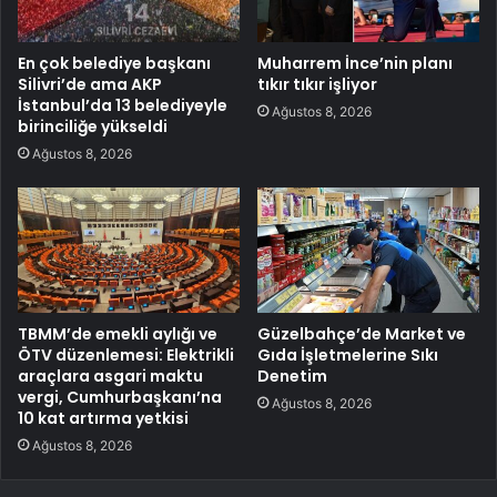
En çok belediye başkanı
Muharrem İnce’nin planı
Silivri’de ama AKP
tıkır tıkır işliyor
İstanbul’da 13 belediyeyle
Ağustos 8, 2026
birinciliğe yükseldi
Ağustos 8, 2026
TBMM’de emekli aylığı ve
Güzelbahçe’de Market ve
ÖTV düzenlemesi: Elektrikli
Gıda İşletmelerine Sıkı
araçlara asgari maktu
Denetim
vergi, Cumhurbaşkanı’na
Ağustos 8, 2026
10 kat artırma yetkisi
Ağustos 8, 2026