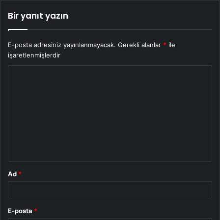
Bir yanıt yazın
E-posta adresiniz yayınlanmayacak.
Gerekli alanlar
*
ile
işaretlenmişlerdir
Y
o
r
u
m
*
Ad
*
E-posta
*