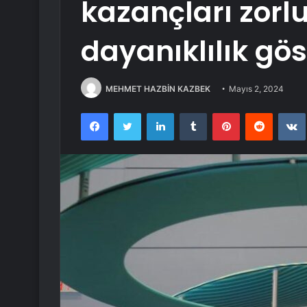
kazançları zorl
dayanıklılık gös
MEHMET HAZBİN KAZBEK
Mayıs 2, 2024
Facebook
Twitter
LinkedIn
Tumblr
Pinterest
Reddit