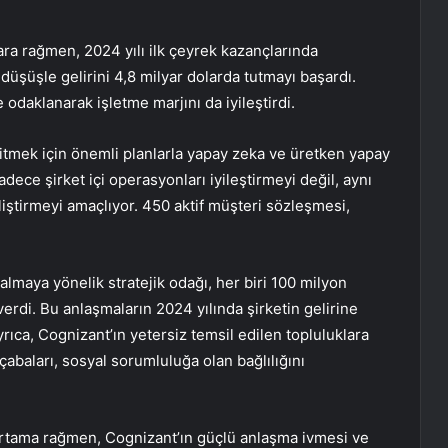
ra rağmen, 2024 yılı ilk çeyrek kazançlarında
ir düşüşle gelirini 4,8 milyar dolarda tutmayı başardı.
 odaklanarak işletme marjını da iyileştirdi.
itmek için önemli planlarla yapay zeka ve üretken yapay
adece şirket içi operasyonları iyileştirmeyi değil, aynı
ştirmeyi amaçlıyor. 450 aktif müşteri sözleşmesi,
lmaya yönelik stratejik odağı, her biri 100 milyon
verdi. Bu anlaşmaların 2024 yılında şirketin gelirine
ıca, Cognizant’ın yetersiz temsil edilen topluluklara
 çabaları, sosyal sorumluluğa olan bağlılığını
 ortama rağmen, Cognizant’ın güçlü anlaşma ivmesi ve