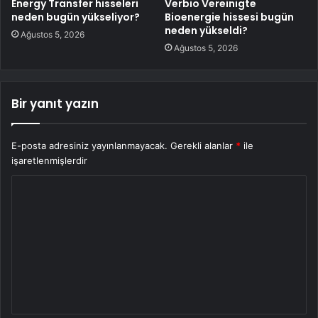
Energy Transfer hisseleri
Verbio Vereinigte
neden bugün yükseliyor?
Bioenergie hissesi bugün
neden yükseldi?
Ağustos 5, 2026
Ağustos 5, 2026
Bir yanıt yazın
E-posta adresiniz yayınlanmayacak.
Gerekli alanlar
*
ile
işaretlenmişlerdir
Y
o
r
u
m
*