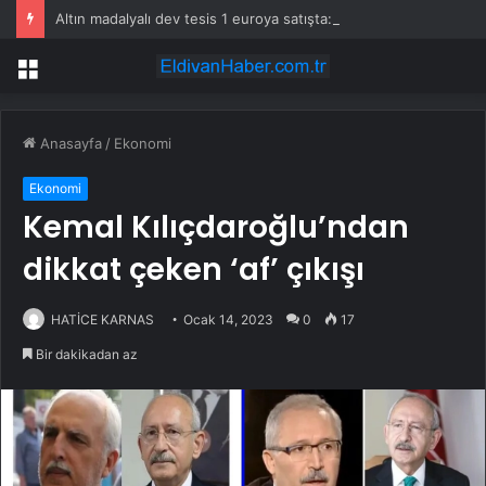
Altın madalyalı dev tesis 1 euroya satışta: Sahibi olmak için tek bir şart var
Menü
Anasayfa
/
Ekonomi
Ekonomi
Kemal Kılıçdaroğlu’ndan
dikkat çeken ‘af’ çıkışı
HATİCE KARNAS
Ocak 14, 2023
0
17
Bir dakikadan az