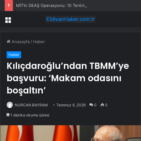
MİT’in DEAŞ Operasyonu: 10 Terörist Yakalandı
Menü
Anasayfa
/
Haber
Haber
Kılıçdaroğlu’ndan TBMM’ye
başvuru: ‘Makam odasını
boşaltın’
NURCAN BAYRAM
Temmuz 6, 2026
0
0
1 dakika okuma süresi