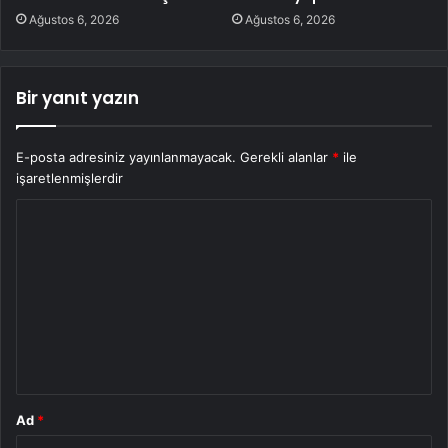
Ağustos 6, 2026
Ağustos 6, 2026
Bir yanıt yazın
E-posta adresiniz yayınlanmayacak.
Gerekli alanlar
*
ile
işaretlenmişlerdir
Y
o
r
u
m
*
Ad
*