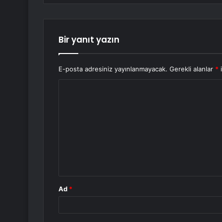
Bir yanıt yazın
E-posta adresiniz yayınlanmayacak.
Gerekli alanlar
*
i
Y
o
r
u
m
*
Ad
*