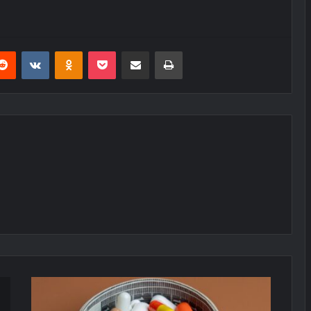
erest
Reddit
VKontakte
Odnoklassniki
Pocket
E-Posta ile paylaş
Yazdır