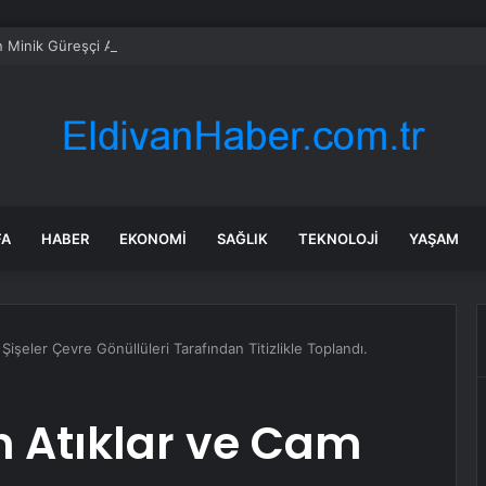
n Minik Güreşçi Ankara’da Mindere Çıktı
FA
HABER
EKONOMI
SAĞLIK
TEKNOLOJI
YAŞAM
Şişeler Çevre Gönüllüleri Tarafından Titizlikle Toplandı.
on Atıklar ve Cam