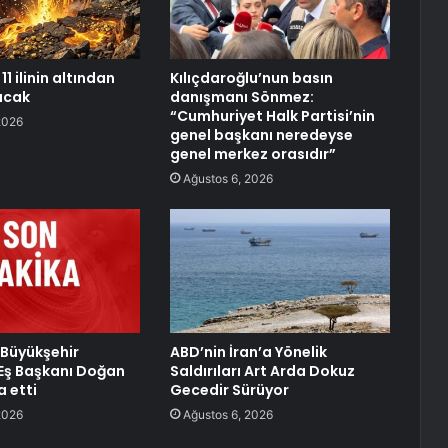
11 ilinin altından
Kılıçdaroğlu’nun basın
racak
danışmanı Sönmez:
“Cumhuriyet Halk Partisi’nin
2026
genel başkanı neredeyse
genel merkez orasıdır”
Ağustos 6, 2026
 Büyükşehir
ABD’nin İran’a Yönelik
 Eş Başkanı Doğan
Saldırıları Art Arda Dokuz
a etti
Gecedir Sürüyor
2026
Ağustos 6, 2026