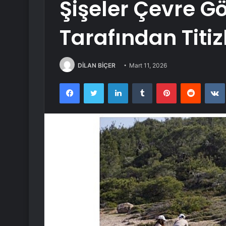
Şişeler Çevre Gö
Tarafından Titiz
DİLAN BİÇER
Mart 11, 2026
Facebook
Twitter
LinkedIn
Tumblr
Pinterest
Reddit