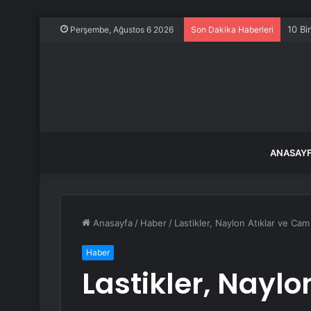
10 Bi
Perşembe, Ağustos 6 2026
Son Dakika Haberleri
ANASAY
Anasayfa
/
Haber
/
Lastikler, Naylon Atıklar ve Cam 
Haber
Lastikler, Nayl