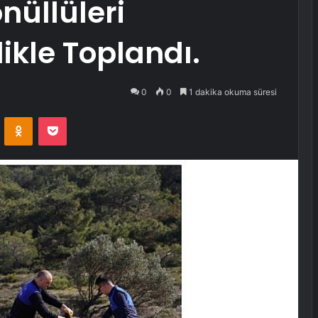
nüllüleri
likle Toplandı.
0
0
1 dakika okuma süresi
VKontakte
Odnoklassniki
Pocket