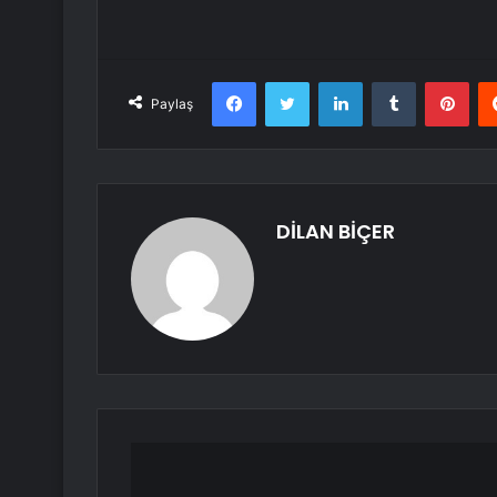
Facebook
Twitter
LinkedIn
Tumblr
Pint
Paylaş
DİLAN BİÇER