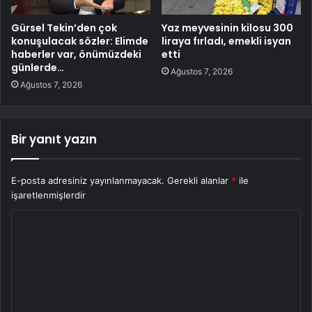
Gürsel Tekin’den çok
Yaz meyvesinin kilosu 300
konuşulacak sözler: Elimde
liraya fırladı, emekli isyan
haberler var, önümüzdeki
etti
günlerde…
Ağustos 7, 2026
Ağustos 7, 2026
Bir yanıt yazın
E-posta adresiniz yayınlanmayacak.
Gerekli alanlar
*
ile
işaretlenmişlerdir
Y
o
r
u
m