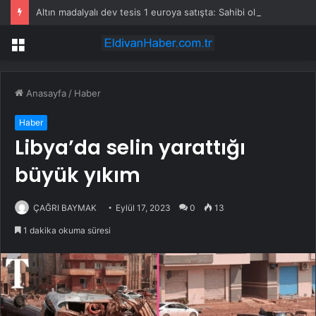
Altın madalyalı dev tesis 1 euroya satışta: Sahibi olmak için tek bir şart var
Menü
Anasayfa
/
Haber
Haber
Libya’da selin yarattığı
büyük yıkım
ÇAĞRI BAYMAK
Eylül 17, 2023
0
13
1 dakika okuma süresi