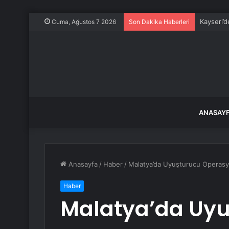
Kayseri’d
Cuma, Ağustos 7 2026
Son Dakika Haberleri
ANASAY
Anasayfa
/
Haber
/
Malatya’da Uyuşturucu Operas
Haber
Malatya’da Uy