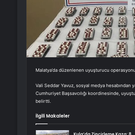
Malatya’da düzenlenen uyuşturucu operasyonund
Vali Seddar Yavuz, sosyal medya hesabından ya
Cumhuriyet Başsavcılığı koordinesinde, uyuştu
belirtti.
İlgili Makaleler
Kula’da Zincirleme Kaza: 8