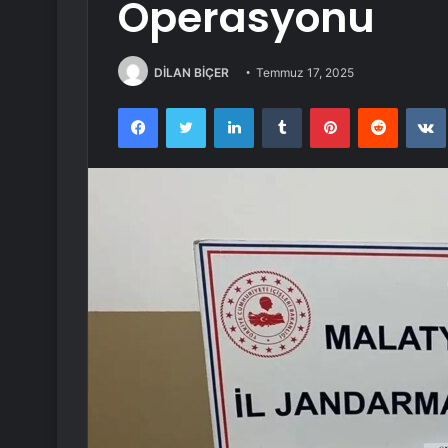
Operasyonu
DİLAN BİÇER
Temmuz 17, 2025
Facebook
Twitter
LinkedIn
Tumblr
Pinterest
Reddit