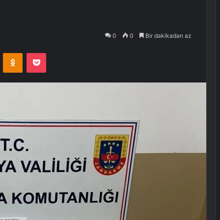
0
0
Bir dakikadan az
VKontakte
Odnoklassniki
Pocket