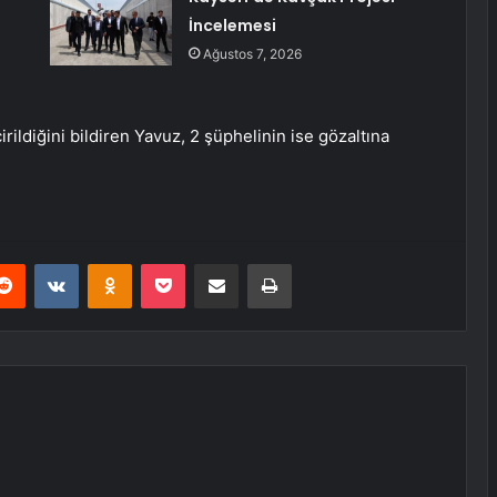
İncelemesi
Ağustos 7, 2026
ldiğini bildiren Yavuz, 2 şüphelinin ise gözaltına
erest
Reddit
VKontakte
Odnoklassniki
Pocket
E-Posta ile paylaş
Yazdır