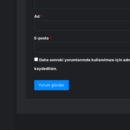
*
Ad
*
E-posta
*
Daha sonraki yorumlarımda kullanılması için adı
kaydedilsin.