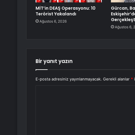
MİT’in DEAŞ Operasyonu: 10
Gürcan, B
Terörist Yakalandı
Eskişehir’d
Gerçekleşt
Ağustos 6, 2026
Ağustos 6, 
Bir yanıt yazın
E-posta adresiniz yayınlanmayacak.
Gerekli alanlar
*
i
Y
o
r
u
m