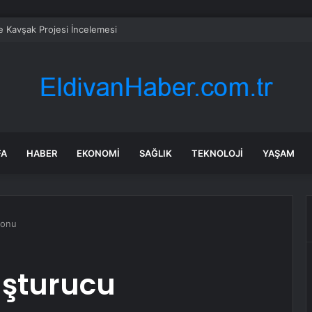
e Kavşak Projesi İncelemesi
FA
HABER
EKONOMI
SAĞLIK
TEKNOLOJI
YAŞAM
yonu
uşturucu