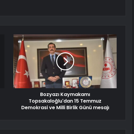
Bozyazı Kaymakamı
Topsakaloğlu'dan 15 Temmuz
Demokrasi ve Milli Birlik Günü mesajı