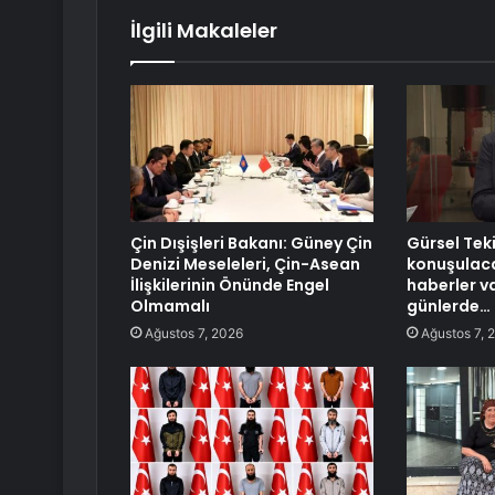
İlgili Makaleler
Çin Dışişleri Bakanı: Güney Çin
Gürsel Tek
Denizi Meseleleri, Çin-Asean
konuşulaca
İlişkilerinin Önünde Engel
haberler v
Olmamalı
günlerde…
Ağustos 7, 2026
Ağustos 7, 