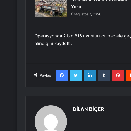
Yaralı
Ağustos 7, 2026
Operasyonda 2 bin 816 uyuşturucu hap ele geçiri
alındığını kaydetti.
Facebook
Twitter
LinkedIn
Tumblr
Pint
Paylaş
DİLAN BİÇER