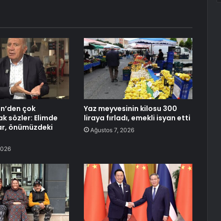
in’den çok
Yaz meyvesinin kilosu 300
k sözler: Elimde
liraya fırladı, emekli isyan etti
ar, önümüzdeki
Ağustos 7, 2026
2026