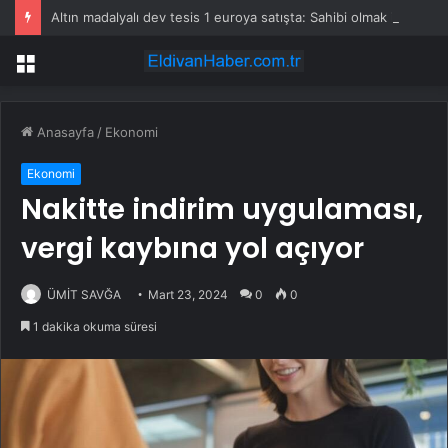
Altın madalyalı dev tesis 1 euroya satışta: Sahibi olmak için tek bir şart var
Menü
Anasayfa
/
Ekonomi
Ekonomi
Nakitte indirim uygulaması,
vergi kaybına yol açıyor
ÜMİT SAVĞA
Mart 23, 2024
0
0
1 dakika okuma süresi