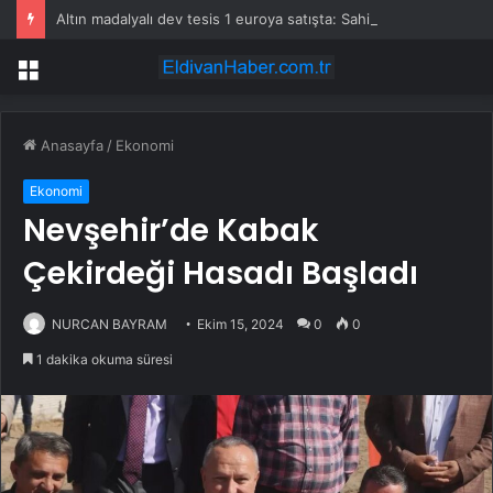
Altın madalyalı dev tesis 1 euroya satışta: Sahibi olmak için tek bir şart var
Menü
Anasayfa
/
Ekonomi
Ekonomi
Nevşehir’de Kabak
Çekirdeği Hasadı Başladı
NURCAN BAYRAM
Ekim 15, 2024
0
0
1 dakika okuma süresi