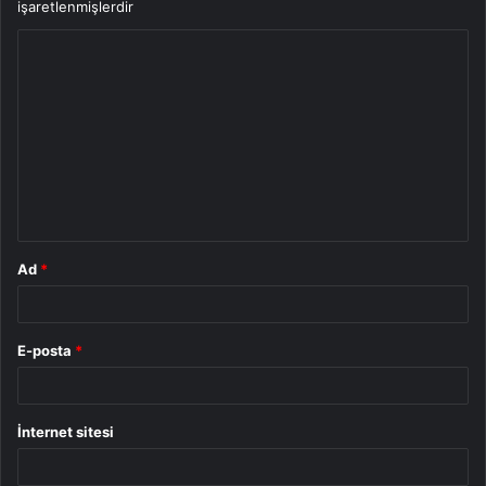
işaretlenmişlerdir
Y
o
r
u
m
*
Ad
*
E-posta
*
İnternet sitesi