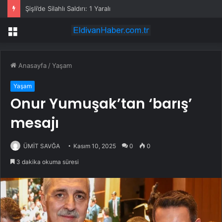
Şişli’de Silahlı Saldırı: 1 Yaralı
Menü
Anasayfa
/
Yaşam
Yaşam
Onur Yumuşak’tan ‘barış’
mesajı
ÜMİT SAVĞA
Kasım 10, 2025
0
0
3 dakika okuma süresi