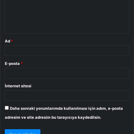
u
m
*
Ad
*
E-posta
*
İnternet sitesi
Daha sonraki yorumlarımda kullanılması için adım, e-posta
adresim ve site adresim bu tarayıcıya kaydedilsin.