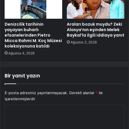
Denizcilik tarihinin
Araları bozuk muydu? Zeki
yaşayan buharlı
Alasya’nın eşinden Melek
efsanelerinden Pietro
Baykal’la ilgili iddiaya yanıt
Micca Rahmi M. Koç Müzesi
Ağustos 3, 2026
koleksiyonuna katıldı
Ağustos 4, 2026
Bir yanıt yazın
E-posta adresiniz yayınlanmayacak.
Gerekli alanlar
*
ile
işaretlenmişlerdir
Y
o
r