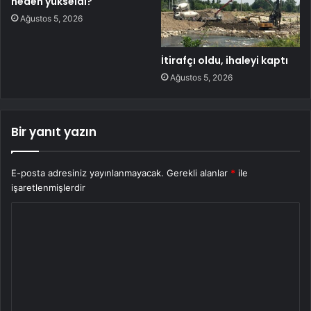
neden yükseldi?
Ağustos 5, 2026
İtirafçı oldu, ihaleyi kaptı
Ağustos 5, 2026
Bir yanıt yazın
E-posta adresiniz yayınlanmayacak.
Gerekli alanlar
*
ile
işaretlenmişlerdir
Y
o
r
u
m