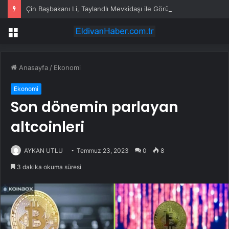
Çin Başbakanı Li, Taylandlı Mevkidaşı ile Görüştü
Menü
Anasayfa
/
Ekonomi
Ekonomi
Son dönemin parlayan
altcoinleri
AYKAN UTLU
Temmuz 23, 2023
0
8
3 dakika okuma süresi