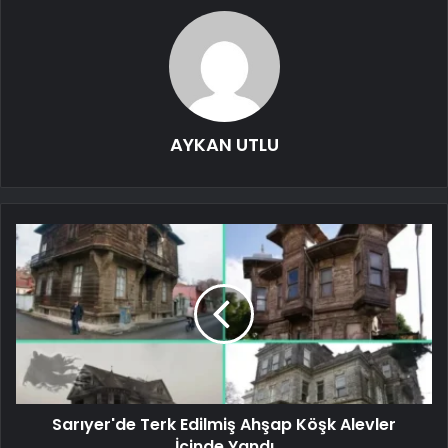
AYKAN UTLU
Sarıyer'de Terk Edilmiş Ahşap Köşk Alevler
İçinde Yandı