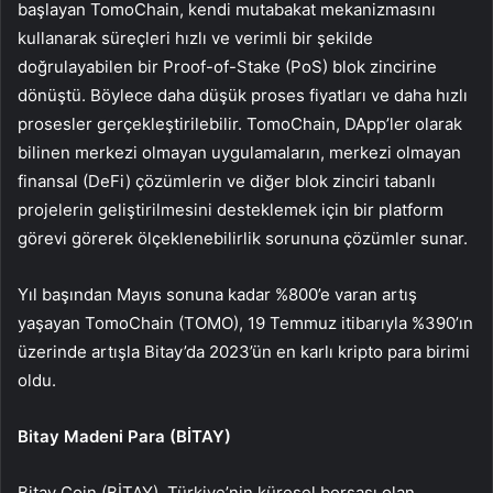
başlayan TomoChain, kendi mutabakat mekanizmasını
kullanarak süreçleri hızlı ve verimli bir şekilde
doğrulayabilen bir Proof-of-Stake (PoS) blok zincirine
dönüştü. Böylece daha düşük proses fiyatları ve daha hızlı
prosesler gerçekleştirilebilir. TomoChain, DApp’ler olarak
bilinen merkezi olmayan uygulamaların, merkezi olmayan
finansal (DeFi) çözümlerin ve diğer blok zinciri tabanlı
projelerin geliştirilmesini desteklemek için bir platform
görevi görerek ölçeklenebilirlik sorununa çözümler sunar.
Yıl başından Mayıs sonuna kadar %800’e varan artış
yaşayan TomoChain (TOMO), 19 Temmuz itibarıyla %390’ın
üzerinde artışla Bitay’da 2023’ün en karlı kripto para birimi
oldu.
Bitay Madeni Para (BİTAY)
Bitay Coin (BİTAY), Türkiye’nin küresel borsası olan