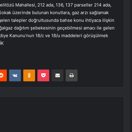
elitözü Mahallesi, 212 ada, 136, 137 parseller 214 ada,
2 Sokak üzerinde bulunan konutlara, gaz arzı sağlamak
len talepler doğrultusunda bahse konu ihtiyaca ilişkin
doğalgaz dağıtım şebekesinin geçebilmesi amacı ile gelen
elediye Kanunu’nun 18/c ve 18/u maddeleri görüşülmek
İK
erest
Reddit
VKontakte
Odnoklassniki
Pocket
E-Posta ile paylaş
Yazdır