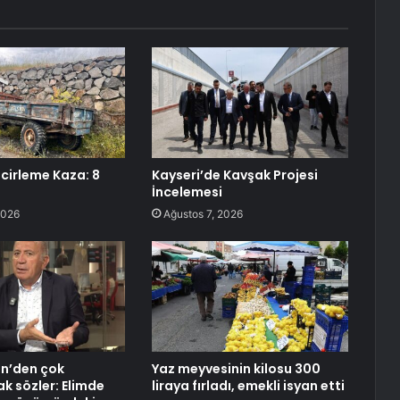
ncirleme Kaza: 8
Kayseri’de Kavşak Projesi
İncelemesi
2026
Ağustos 7, 2026
in’den çok
Yaz meyvesinin kilosu 300
k sözler: Elimde
liraya fırladı, emekli isyan etti