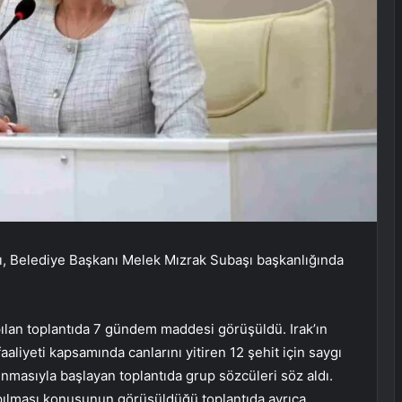
sı, Belediye Başkanı Melek Mızrak Subaşı başkanlığında
lan toplantıda 7 gündem maddesi görüşüldü. Irak’ın
liyeti kapsamında canlarını yitiren 12 şehit için saygı
nmasıyla başlayan toplantıda grup sözcüleri söz aldı.
ılması konusunun görüşüldüğü toplantıda ayrıca