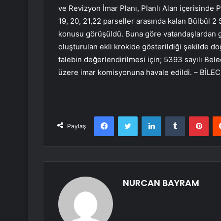
ve Revizyon İmar Planı, Planlı Alan içerisinde P
19, 20, 21,22 parseller arasında kalan Bülbül 
konusu görüşüldü. Buna göre vatandaşlardan ge
oluşturulan ekli krokide gösterildiği şekilde 
talebin değerlendirilmesi için; 5393 sayılı B
üzere imar komisyonuna havale edildi. – BİLEC
Facebook
Twitter
LinkedIn
Tumblr
Pint
Paylaş
NURCAN BAYRAM