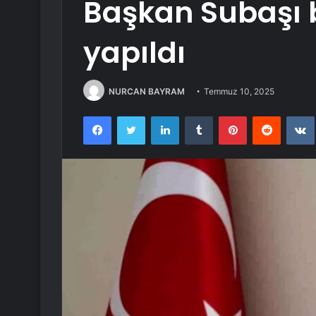
Başkan Subaşı 
yapıldı
NURCAN BAYRAM
Temmuz 10, 2025
Facebook
Twitter
LinkedIn
Tumblr
Pinterest
Reddit