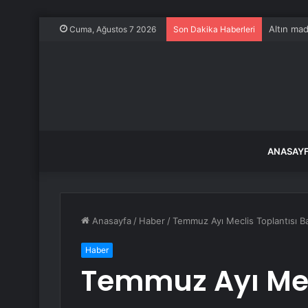
Altın mad
Cuma, Ağustos 7 2026
Son Dakika Haberleri
ANASAY
Anasayfa
/
Haber
/
Temmuz Ayı Meclis Toplantısı Ba
Haber
Temmuz Ayı Mec