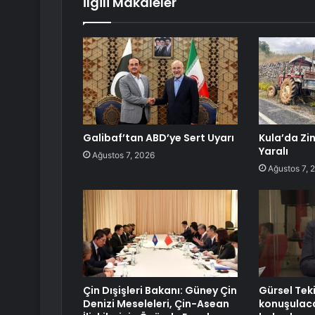
İlgili Makaleler
Galibaf’tan ABD’ye Sert Uyarı
Kula’da Zi
Yaralı
Ağustos 7, 2026
Ağustos 7, 
Çin Dışişleri Bakanı: Güney Çin
Gürsel Tek
Denizi Meseleleri, Çin-Asean
konuşulaca