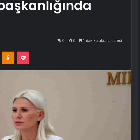
başkanlığında
0
0
1 dakika okuma süresi
VKontakte
Odnoklassniki
Pocket