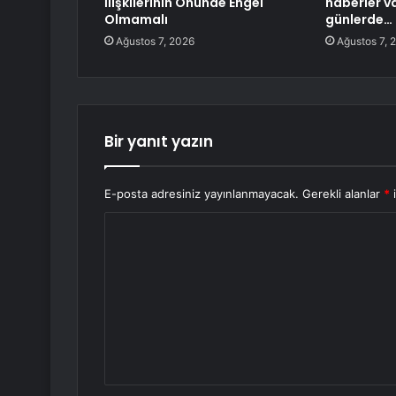
İlişkilerinin Önünde Engel
haberler v
Olmamalı
günlerde…
Ağustos 7, 2026
Ağustos 7, 
Bir yanıt yazın
E-posta adresiniz yayınlanmayacak.
Gerekli alanlar
*
i
Y
o
r
u
m
*