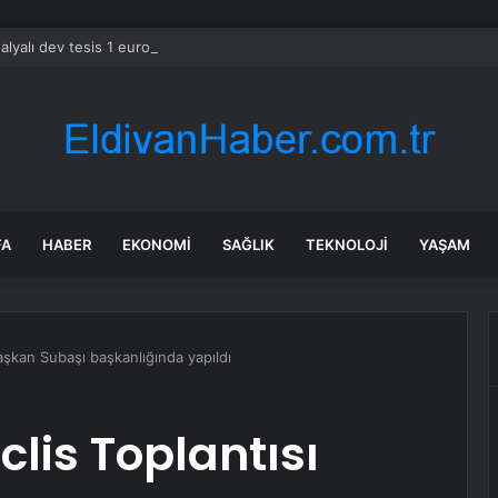
alyalı dev tesis 1 euroya satışta: Sahibi olmak için tek bir şart var
FA
HABER
EKONOMI
SAĞLIK
TEKNOLOJI
YAŞAM
şkan Subaşı başkanlığında yapıldı
lis Toplantısı