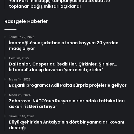
Yeni Parti’nin bağış kampanyasında 48 saatte
toplanan bağış miktarı açıklandı
Rastgele Haberler
Temmuz 22, 2025
İmamoğlu’nun şirketine atanan kayyum 20 yerden
maaş alıyor
Ekim 26, 2025
Daltonlar, Casperlar, Redkitler, Çirkinler, Şirinler…
İstanbul’u kasıp kavuran ‘yeni nesil çeteler’
Mayıs 14, 2023
Başarılı programcı Adil Palta sürpriz projelerle geliyor
Nisan 25, 2024
Zaharova: NATO’nun Rusya sınırlarındaki tatbikatları
askeri riskleri artırıyor
Temmuz 18, 2026
Büyükşehir’den Antalya’nın dört bir yanına arı kovanı
desteği