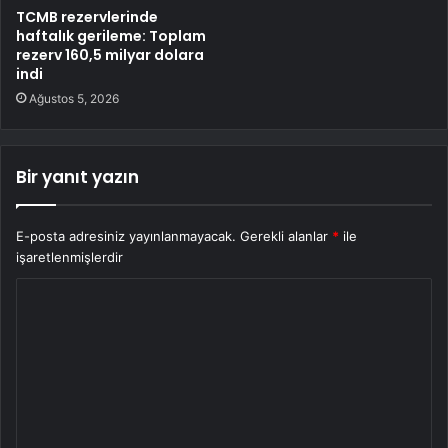
TCMB rezervlerinde
haftalık gerileme: Toplam
rezerv 160,5 milyar dolara
indi
Ağustos 5, 2026
Bir yanıt yazın
E-posta adresiniz yayınlanmayacak.
Gerekli alanlar
*
ile
işaretlenmişlerdir
Y
o
r
u
m
*