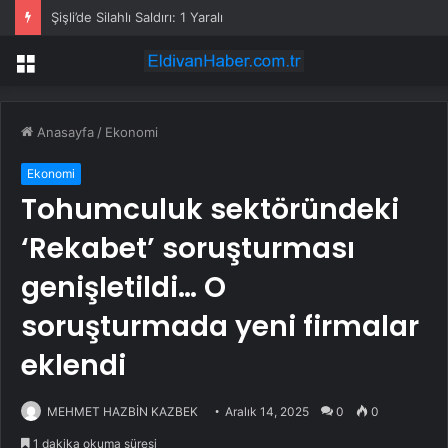
Şişli’de Silahlı Saldırı: 1 Yaralı
Menü
Anasayfa
/
Ekonomi
Ekonomi
Tohumculuk sektöründeki
‘Rekabet’ soruşturması
genişletildi… O
soruşturmada yeni firmalar
eklendi
MEHMET HAZBİN KAZBEK
Aralık 14, 2025
0
0
1 dakika okuma süresi