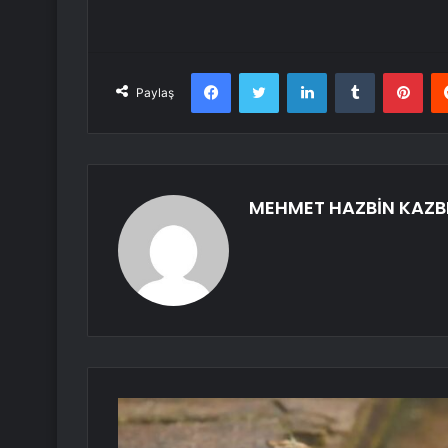
Facebook
Twitter
LinkedIn
Tumblr
Pint
Paylaş
MEHMET HAZBİN KAZB