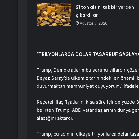
21 ton altını tek bir yerden
çıkardılar
Ağustos 7, 2026
“TRİLYONLARCA DOLAR TASARRUF SAĞLAY
Trump, Demokratların bu sorunu yıllardır çöze
Beyaz Saray’da ülkemiz tarihindeki en önemli 
duyurmaktan memnuniyet duyuyorum.” ifadeleri
Reçeteli ilaç fiyatlarını kısa süre içinde yüzde
belirten Trump, ABD vatandaşlarının dünya genel
alacağını aktardı.
Trump, bu adımın ülkeye trilyonlarca dolar tas