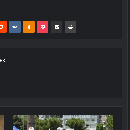
erest
Reddit
VKontakte
Odnoklassniki
Pocket
E-Posta ile paylaş
Yazdır
EK