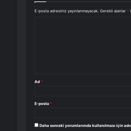
E-posta adresiniz yayınlanmayacak.
Gerekli alanlar
*
i
Y
o
r
u
m
*
Ad
*
E-posta
*
Daha sonraki yorumlarımda kullanılması için adı