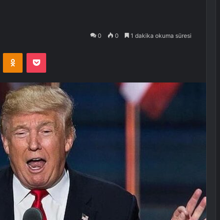
0
0
1 dakika okuma süresi
VKontakte
Odnoklassniki
Pocket