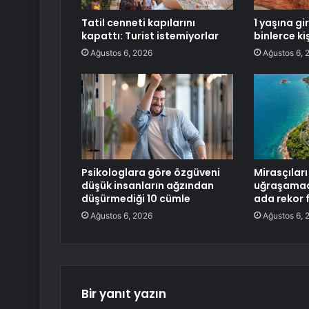
Tatil cenneti kapılarını
1 yaşına gi
kapattı: Turist istemiyorlar
binlerce k
Ağustos 6, 2026
Ağustos 6, 
Psikologlara göre özgüveni
Mirasçılar
düşük insanların ağzından
uğraşamadı
düşürmediği 10 cümle
ada rekor f
Ağustos 6, 2026
Ağustos 6, 
Bir yanıt yazın