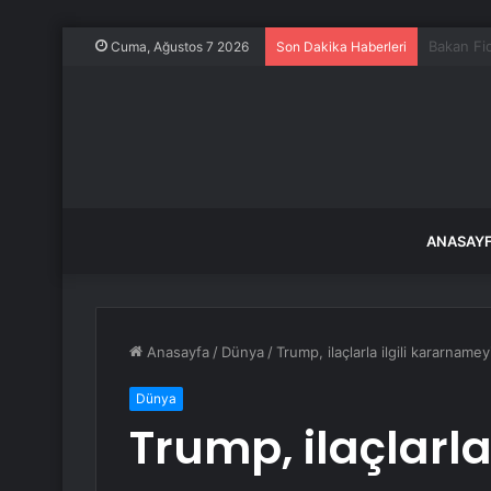
Yalova’d
Cuma, Ağustos 7 2026
Son Dakika Haberleri
ANASAY
Anasayfa
/
Dünya
/
Trump, ilaçlarla ilgili kararnamey
Dünya
Trump, ilaçlarla