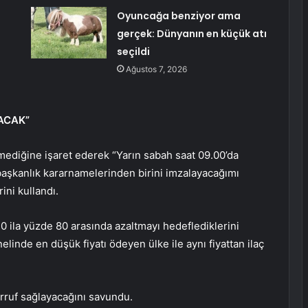
Oyuncağa benziyor ama
gerçek: Dünyanın en küçük atı
seçildi
Ağustos 7, 2026
ACAK”
mediğine işaret ederek “Yarın sabah saat 09.00’da
başkanlık kararnamelerinden birini imzalayacağımı
ni kullandı.
 30 ila yüzde 80 arasında azaltmayı hedeflediklerini
inde en düşük fiyatı ödeyen ülke ile aynı fiyattan ilaç
arruf sağlayacağını savundu.