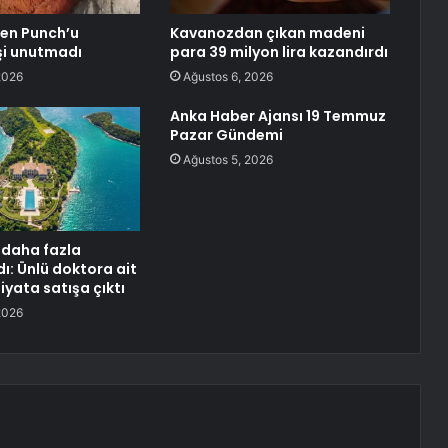
ren Punch’u
Kavanozdan çıkan madeni
işi unutmadı
para 39 milyon lira kazandırdı
2026
Ağustos 6, 2026
Anka Haber Ajansı 19 Temmuz
Pazar Gündemi
Ağustos 5, 2026
ı daha fazla
: Ünlü doktora ait
iyata satışa çıktı
2026