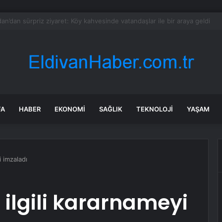
a DEAŞ Operasyonu: 2 Tutuklama
FA
HABER
EKONOMI
SAĞLIK
TEKNOLOJI
YAŞAM
i imzaladı
 ilgili kararnameyi