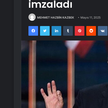
imzaladı
MEHMET HAZBİN KAZBEK
Mayıs 11, 2025
Facebook
Twitter
LinkedIn
Tumblr
Pinterest
Reddit