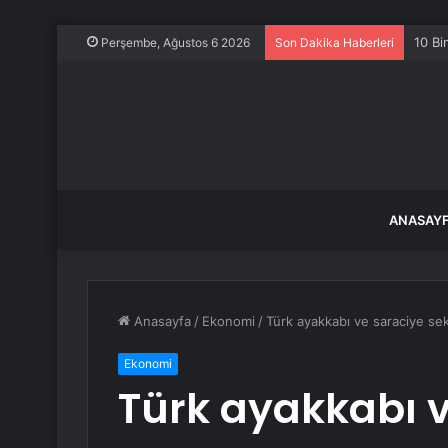
10 Bi
Perşembe, Ağustos 6 2026
Son Dakika Haberleri
ANASAY
Anasayfa
/
Ekonomi
/
Türk ayakkabı ve saraciye sek
Ekonomi
Türk ayakkabı v