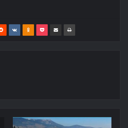
erest
Reddit
VKontakte
Odnoklassniki
Pocket
E-Posta ile paylaş
Yazdır