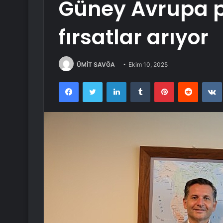
Güney Avrupa p
fırsatlar arıyor
ÜMİT SAVĞA
Ekim 10, 2025
Facebook
Twitter
LinkedIn
Tumblr
Pinterest
Reddit