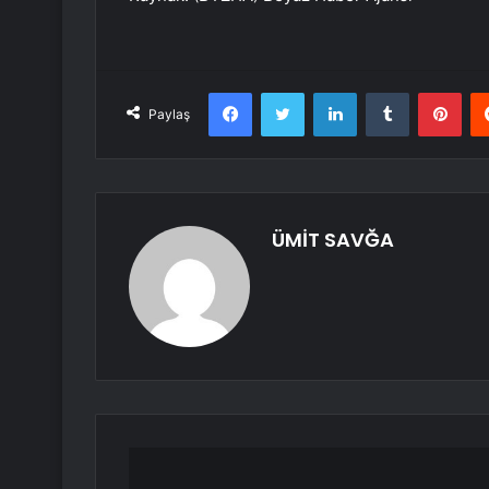
Facebook
Twitter
LinkedIn
Tumblr
Pint
Paylaş
ÜMİT SAVĞA