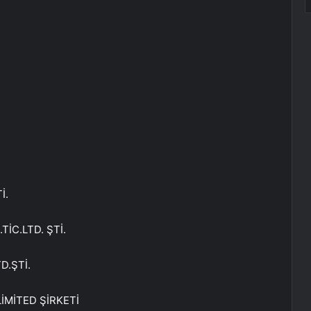
.
İ.
İC.LTD. ŞTİ.
D.ŞTİ.
İMİTED ŞİRKETİ