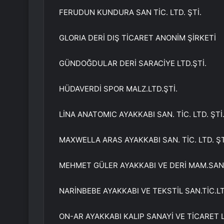
FERUDUN KUNDURA SAN TİC. LTD. ŞTİ.
GLORIA DERİ DIŞ TİCARET ANONİM ŞİRKETİ
GÜNDOĞDULAR DERİ SARACİYE LTD.ŞTİ.
HÜDAVERDİ SPOR MALZ.LTD.ŞTİ.
LİNA ANATOMIC AYAKKABI SAN. TİC. LTD. ŞTİ
MAXWELLA ARAS AYAKKABI SAN. TİC. LTD. ŞT
MEHMET GÜLER AYAKKABI VE DERİ MAM.SAN.T
NARİNBEBE AYAKKABI VE TEKSTİL SAN.TİC.LT
ON-AR AYAKKABI KALIP SANAYİ VE TİCARET L