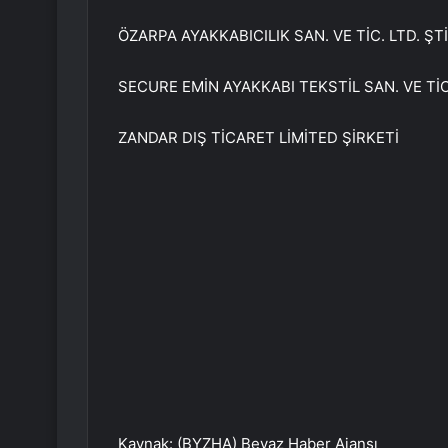
ÖZARPA AYAKKABICILIK SAN. VE TİC. LTD. ŞTİ
SECURE EMİN AYAKKABI TEKSTİL SAN. VE TİC.
ZANDAR DIŞ TİCARET LİMİTED ŞİRKETİ
Kaynak: (BYZHA) Beyaz Haber Ajansı