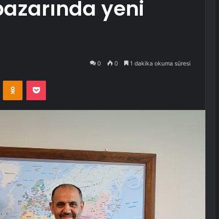
azarında yeni
0
0
1 dakika okuma süresi
VKontakte
Odnoklassniki
Pocket