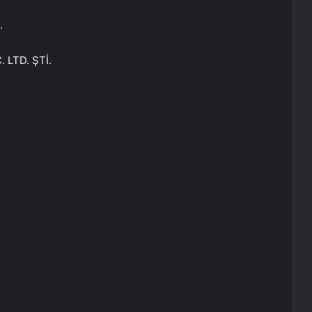
.
 LTD. ŞTİ.