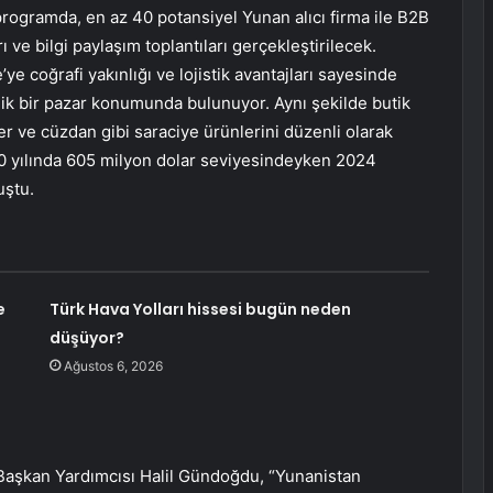
 programda, en az 40 potansiyel Yunan alıcı firma ile B2B
 ve bilgi paylaşım toplantıları gerçekleştirilecek.
ye coğrafi yakınlığı ve lojistik avantajları sayesinde
ejik bir pazar konumunda bulunuyor. Aynı şekilde butik
r ve cüzdan gibi saraciye ürünlerini düzenli olarak
020 yılında 605 milyon dolar seviyesindeyken 2024
uştu.
e
Türk Hava Yolları hissesi bugün neden
düşüyor?
Ağustos 6, 2026
i Başkan Yardımcısı Halil Gündoğdu, “Yunanistan