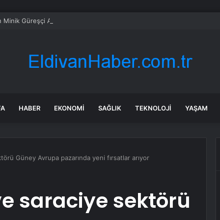
n Minik Güreşçi Ankara’da Mindere Çıktı
FA
HABER
EKONOMI
SAĞLIK
TEKNOLOJI
YAŞAM
törü Güney Avrupa pazarında yeni fırsatlar arıyor
e saraciye sektörü