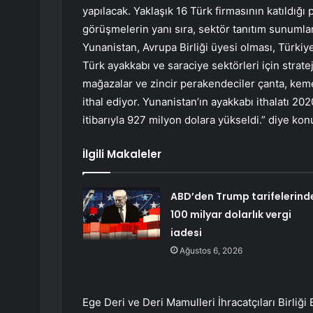
yapılacak. Yaklaşık 16 Türk firmasının katıldığı
görüşmelerin yanı sıra, sektör tanıtım sunumları
Yunanistan, Avrupa Birliği üyesi olması, Türkiye’
Türk ayakkabı ve saraciye sektörleri için strat
mağazalar ve zincir perakendeciler çanta, keme
ithal ediyor. Yunanistan’ın ayakkabı ithalatı 2
itibarıyla 927 milyon dolara yükseldi.” diye kon
İlgili Makaleler
ABD’den Trump tarifelerind
100 milyar dolarlık vergi
iadesi
Ağustos 6, 2026
Ege Deri ve Deri Mamulleri İhracatçıları Birliğ