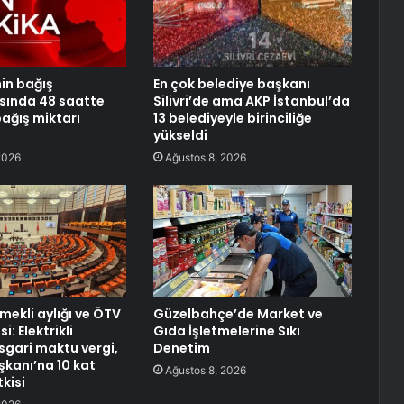
nin bağış
En çok belediye başkanı
ında 48 saatte
Silivri’de ama AKP İstanbul’da
ağış miktarı
13 belediyeyle birinciliğe
yükseldi
2026
Ağustos 8, 2026
ekli aylığı ve ÖTV
Güzelbahçe’de Market ve
: Elektrikli
Gıda İşletmelerine Sıkı
sgari maktu vergi,
Denetim
kanı’na 10 kat
Ağustos 8, 2026
kisi