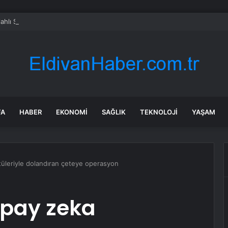
lahlı Saldırı: 1 Yaralı
FA
HABER
EKONOMI
SAĞLIK
TEKNOLOJI
YAŞAM
tüleriyle dolandıran çeteye operasyon
yapay zeka