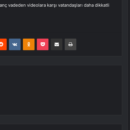
nç vadeden videolara karşı vatandaşları daha dikkatli
erest
Reddit
VKontakte
Odnoklassniki
Pocket
E-Posta ile paylaş
Yazdır