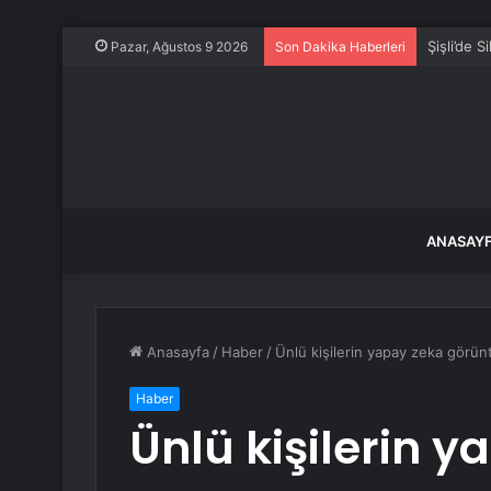
Şişli’de Si
Pazar, Ağustos 9 2026
Son Dakika Haberleri
ANASAY
Anasayfa
/
Haber
/
Ünlü kişilerin yapay zeka görün
Haber
Ünlü kişilerin 