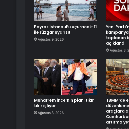
Poyraz İstanbul’u uçuracak: 11
Yeni Parti’
ile rüzgar uyarısı!
kampanyas
toplanan b
Ağustos 9, 2026
açıklandı
Ağustos 8, 
Muharrem İnce’nin planı tıkır
TBMM’de em
tıkır işliyor
düzenlemesi
araçlara a
Ağustos 8, 2026
Cumhurbaş
artırma yet