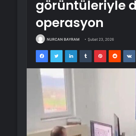
görüntüleriyle 
operasyon
NURCAN BAYRAM
Şubat 23, 2026
Facebook
Twitter
LinkedIn
Tumblr
Pinterest
Reddit