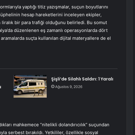
rmlarıyla yaptığı titiz yazışmalar, suçun boyutlarını
şüphelinin hesap hareketlerini inceleyen ekipler,
iralık bir para trafiği olduğunu belirledi. Bu somut
talya’da düzenlenen eş zamanlı operasyonlarda dört
aramalarda suçta kullanılan dijital materyallere de el
Şişli’de Silahlı Saldırı: 1 Yaralı
u
Ağustos 9, 2026
dıkları mahkemece “nitelikli dolandırıcılık” suçundan
yla serbest bırakıldı. Yetkililer, özellikle sosyal