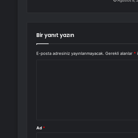
Ağustos 8, 
Bir yanıt yazın
E-posta adresiniz yayınlanmayacak.
Gerekli alanlar
*
i
Y
o
r
u
m
*
Ad
*