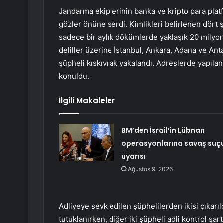
Jandarma ekiplerinin banka ve kripto para platfo
gözler önüne serdi. Kimlikleri belirlenen dört 
sadece bir aylık dökümlerde yaklaşık 20 milyon l
deliller üzerine İstanbul, Ankara, Adana ve An
şüpheli kıskıvrak yakalandı. Adreslerde yapılan 
konuldu.
İlgili Makaleler
BM’den İsrail’in Lübnan
operasyonlarına savaş suç
uyarısı
Ağustos 9, 2026
Adliyeye sevk edilen şüphelilerden ikisi çıkarıl
tutuklanırken, diğer iki şüpheli adli kontrol şartı