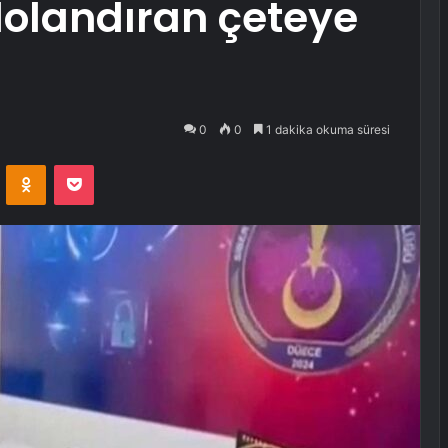
dolandıran çeteye
0
0
1 dakika okuma süresi
VKontakte
Odnoklassniki
Pocket