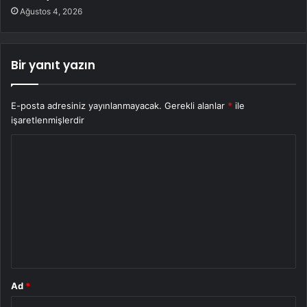
Ağustos 4, 2026
Bir yanıt yazın
E-posta adresiniz yayınlanmayacak.
Gerekli alanlar
*
ile
işaretlenmişlerdir
Y
o
r
u
m
*
Ad
*