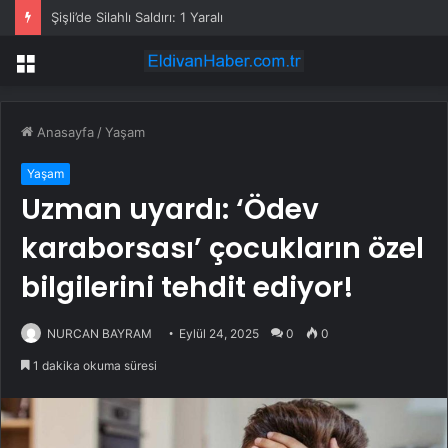
Şişli’de Silahlı Saldırı: 1 Yaralı
Menü
Anasayfa
/
Yaşam
Yaşam
Uzman uyardı: ‘Ödev
karaborsası’ çocukların özel
bilgilerini tehdit ediyor!
NURCAN BAYRAM
Eylül 24, 2025
0
0
1 dakika okuma süresi