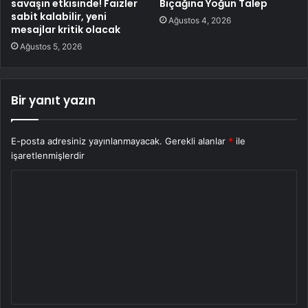
savaşın etkisinde! Faizler
Bıçağına Yoğun Talep
sabit kalabilir, yeni
Ağustos 4, 2026
mesajlar kritik olacak
Ağustos 5, 2026
Bir yanıt yazın
E-posta adresiniz yayınlanmayacak.
Gerekli alanlar
*
ile
işaretlenmişlerdir
Y
o
r
u
m
*