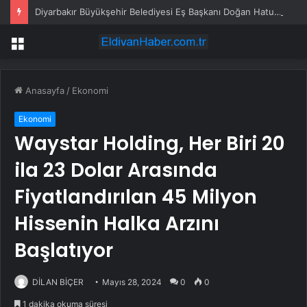
Diyarbakır Büyükşehir Belediyesi Eş Başkanı Doğan Hatun istifa etti
Menü
Anasayfa
/
Ekonomi
Ekonomi
Waystar Holding, Her Biri 20
ila 23 Dolar Arasında
Fiyatlandırılan 45 Milyon
Hissenin Halka Arzını
Başlatıyor
DİLAN BİÇER
Mayıs 28, 2024
0
0
1 dakika okuma süresi