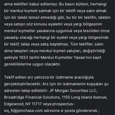
alma teklifleri kabul edilemez. Bu basın bülteni, herhangi
bir menkul kıymeti satmak için bir teklifi veya satın almak
için bir talebi temsil etmediği gibi, bu tür bir teklifin, talebin
veya satışın söz konusu eyaletin veya yargı bölgesinin
menkul kıymetler yasalarına uygunluk veya tescilden önce
yasadışı olacağı herhangi bir eyalet veya yargı bölgesinde
bir teklif, talep veya satış başlatmaz. Tüm teklifler, satın
alma talepleri veya menkul kıymet satışları, değiştirildiği
şekliyle 1933 tarihli Menkul Kıymetler Yasası’nın kayıt
gerekliliklerine uygun olacaktır.
Teklif edilen arz yalnızca bir izahname aracılığıyla
gerçekleştirilecektir. Arz için ön izahnamenin kopyaları şu
adresten talep edilebilir: JP
Morgan Securities LLC
,
Broadridge Financial Solutions, 1155 Long Island Avenue,
Edgewood, NY 11717 veya
prospectus-
eq_fi@jpmchase.com
adresine e-posta göndererek
;