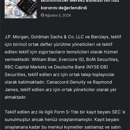
Ekonomistler Merkez Bankası’nın faiz
kararını değerlendirdi
Ağustos 5, 2026
J.P. Morgan,
Goldman Sachs & Co. LLC
ve Barclays, teklif
için birincil ortak defter yürütme yöneticileri ve teklif
edilen teklif için sigortacıların temsilcileri olarak hizmet
vermektedir. William Blair,
Evercore ISI
,
BofA Sec
urities,
RBC Capital Markets
ve
Deutsche Bank (NYSE:
DB
)
Securities
, teklif edilen arz için ortak talep toplayıcılar
olarak katılmaktadır. Canaccord Genuity ve Raymond
James, teklif edilen arz için ortak yöneticiler olarak yer
almaktadır.
Teklif edilen arz ile ilgili Form S-1’de bir kayıt beyanı
SEC
‘e
sunulmuştur ancak henüz onaylanmamıştır. Kayıt beyanı
onaylanana kadar bu menkul kıymetler satılamaz ve satın