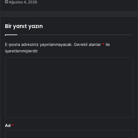
Ağustos 4, 2026
Bir yanıt yazın
E-posta adresiniz yayınlanmayacak.
Gerekli alanlar
*
ile
işaretlenmişlerdir
Y
o
r
u
m
*
Ad
*