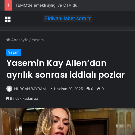
TBMM’de emekli aylığı ve ÖTV düzenlemesi: Elektrikli araçlara asgari maktu vergi, Cumhurbaşkanı’na 10 kat artırma yetkisi
Menü
Anasayfa
/
Yaşam
Yaşam
Yasemin Kay Allen’dan
ayrılık sonrası iddialı pozlar
NURCAN BAYRAM
Haziran 29, 2025
0
0
Bir dakikadan az