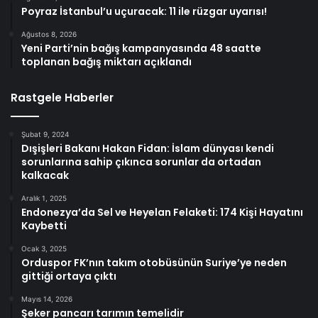
Poyraz İstanbul’u uçuracak: 11 ile rüzgar uyarısı!
Ağustos 8, 2026
Yeni Parti’nin bağış kampanyasında 48 saatte
toplanan bağış miktarı açıklandı
Rastgele Haberler
Şubat 9, 2024
Dışişleri Bakanı Hakan Fidan: İslam dünyası kendi
sorunlarına sahip çıkınca sorunlar da ortadan
kalkacak
Aralık 1, 2025
Endonezya’da Sel ve Heyelan Felaketi: 174 Kişi Hayatını
Kaybetti
Ocak 3, 2025
Orduspor FK’nın takım otobüsünün Suriye’ye neden
gittiği ortaya çıktı
Mayıs 14, 2026
Şeker pancarı tarımın temelidir