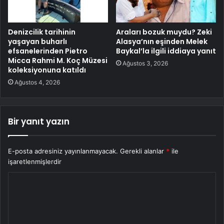
Denizcilik tarihinin
Araları bozuk muydu? Zeki
yaşayan buharlı
Alasya’nın eşinden Melek
efsanelerinden Pietro
Baykal’la ilgili iddiaya yanıt
Micca Rahmi M. Koç Müzesi
Ağustos 3, 2026
koleksiyonuna katıldı
Ağustos 4, 2026
Bir yanıt yazın
E-posta adresiniz yayınlanmayacak.
Gerekli alanlar
*
ile
işaretlenmişlerdir
Y
o
r