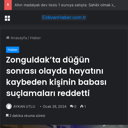
Altın madalyalı dev tesis 1 euroya satışta: Sahibi olmak için tek bir şart var
Menü
Anasayfa
/
Haber
Haber
Zonguldak’ta düğün
sonrası olayda hayatını
kaybeden kişinin babası
suçlamaları reddetti
AYKAN UTLU
Ocak 26, 2024
0
1
2 dakika okuma süresi