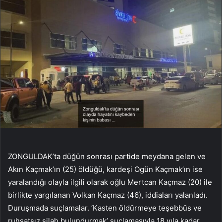
ZONGULDAK’ta düğün sonrası partide meydana gelen ve
Akın Kaçmak’ın (25) öldüğü, kardeşi Ogün Kaçmak’ın ise
yaralandığı olayla ilgili olarak oğlu Mertcan Kaçmaz (20) ile
birlikte yargılanan Volkan Kaçmaz (46), iddiaları yalanladı.
Duruşmada suçlamalar. ‘Kasten öldürmeye teşebbüs ve
ruhsatsız silah bulundurmak’ suçlamasıyla 18 yıla kadar