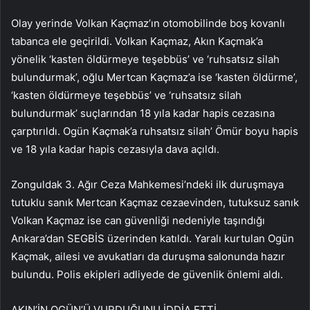
Olay yerinde Volkan Kaçmaz’ın otomobilinde boş kovanlı
tabanca ele geçirildi. Volkan Kaçmaz, Akın Kaçmak’a
yönelik ‘kasten öldürmeye teşebbüs’ ve ‘ruhsatsız silah
bulundurmak’, oğlu Mertcan Kaçmaz’a ise ‘kasten öldürme’,
‘kasten öldürmeye teşebbüs’ ve ‘ruhsatsız silah
bulundurmak’ suçlarından 18 yıla kadar hapis cezasına
çarptırıldı. Ogün Kaçmak’a ruhsatsız silah’ Ömür boyu hapis
ve 18 yıla kadar hapis cezasıyla dava açıldı.
Zonguldak 3. Ağır Ceza Mahkemesi’ndeki ilk duruşmaya
tutuklu sanık Mertcan Kaçmaz cezaevinden, tutuksuz sanık
Volkan Kaçmaz ise can güvenliği nedeniyle taşındığı
Ankara’dan SEGBİS üzerinden katıldı. Yaralı kurtulan Ogün
Kaçmak, ailesi ve avukatları da duruşma salonunda hazır
bulundu. Polis ekipleri adliyede de güvenlik önlemi aldı.
AKIN’İN OGÜN’Ü VURDUĞUNU İDDİA ETTİ