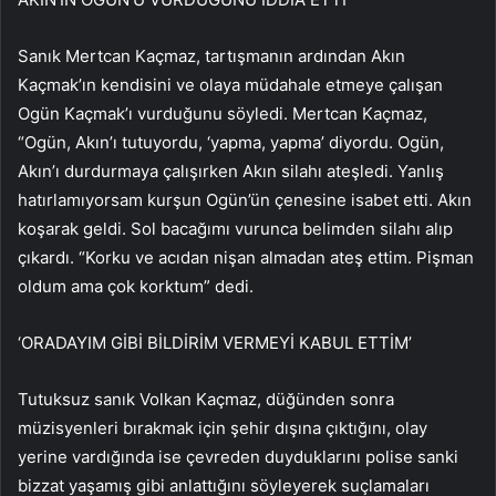
Sanık Mertcan Kaçmaz, tartışmanın ardından Akın
Kaçmak’ın kendisini ve olaya müdahale etmeye çalışan
Ogün Kaçmak’ı vurduğunu söyledi. Mertcan Kaçmaz,
“Ogün, Akın’ı tutuyordu, ‘yapma, yapma’ diyordu. Ogün,
Akın’ı durdurmaya çalışırken Akın silahı ateşledi. Yanlış
hatırlamıyorsam kurşun Ogün’ün çenesine isabet etti. Akın
koşarak geldi. Sol bacağımı vurunca belimden silahı alıp
çıkardı. “Korku ve acıdan nişan almadan ateş ettim. Pişman
oldum ama çok korktum” dedi.
‘ORADAYIM GİBİ BİLDİRİM VERMEYİ KABUL ETTİM’
Tutuksuz sanık Volkan Kaçmaz, düğünden sonra
müzisyenleri bırakmak için şehir dışına çıktığını, olay
yerine vardığında ise çevreden duyduklarını polise sanki
bizzat yaşamış gibi anlattığını söyleyerek suçlamaları