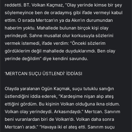
reddetti. BT. Volkan Kaçmaz, “Olay yerinde kimse bir şey
söylemeyince ben de oradaymış gibi ifade vermeyi kabul
ettim. O sırada Mertcan’ın ya da Akın’ın durumundan
haberim yoktu. Mahallede bulunan birçok kişi olay
yerindeydi. Sahne musallat olur korkusuyla sözlerini
vermek istemedi, ifade verdim: “Önceki sözlerim
gördüklerim değil mahallede duyduklarımdı. Ben olay
yerinde değildim” diye kendini savundu.
‘MERTCAN SUÇU ÜSTLENDİ’ İDDİASI
Olayda yaralanan Ogün Kaçmak, suçu tutuklu sanığın
üstlendiğini iddia ederek, “Kardeşime nişan alıp ateş
ettiğini gördüm. Bu kişinin Volkan olduğuna ikna oldum.
Volkan olay yerindeydi. Arkasındaydı.” Mertcan. Sanırım
beni vuranlardan biri de Volkan’dı. Volkan daha sonra
Mertcan’ı aradı.” “Havaya iki el ateş etti. Sanırım suçu