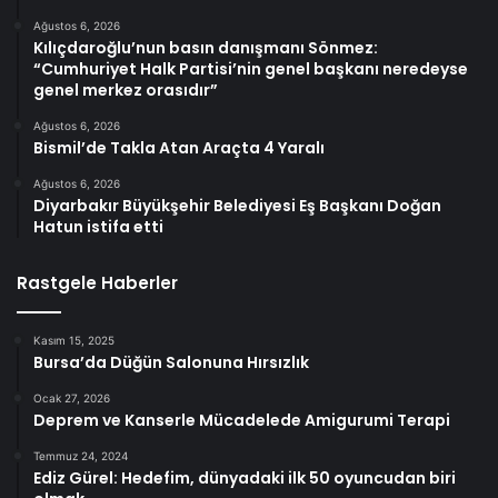
Ağustos 6, 2026
Kılıçdaroğlu’nun basın danışmanı Sönmez:
“Cumhuriyet Halk Partisi’nin genel başkanı neredeyse
genel merkez orasıdır”
Ağustos 6, 2026
Bismil’de Takla Atan Araçta 4 Yaralı
Ağustos 6, 2026
Diyarbakır Büyükşehir Belediyesi Eş Başkanı Doğan
Hatun istifa etti
Rastgele Haberler
Kasım 15, 2025
Bursa’da Düğün Salonuna Hırsızlık
Ocak 27, 2026
Deprem ve Kanserle Mücadelede Amigurumi Terapi
Temmuz 24, 2024
Ediz Gürel: Hedefim, dünyadaki ilk 50 oyuncudan biri