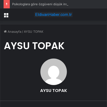
Psikologlara göre özgüveni düşük insanların ağzından düşürmediği 10 cümle
Menü
Anasayfa
/
AYSU TOPAK
AYSU TOPAK
AYSU TOPAK