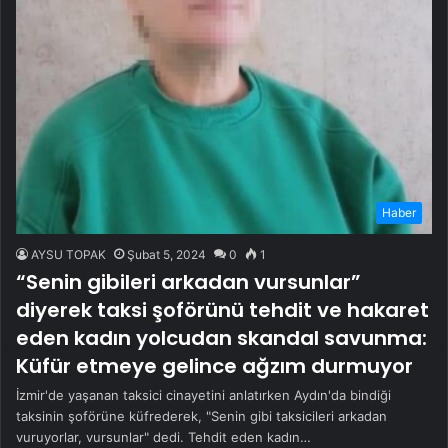
Haber
AYSU TOPAK
Şubat 5, 2024
0
1
“Senin gibileri arkadan vursunlar”
diyerek taksi şoförünü tehdit ve hakaret
eden kadın yolcudan skandal savunma:
Küfür etmeye gelince ağzım durmuyor
İzmir'de yaşanan taksici cinayetini anlatırken Aydın'da bindiği
taksinin şoförüne küfrederek, "Senin gibi taksicileri arkadan
vuruyorlar, vursunlar" dedi. Tehdit eden kadın…