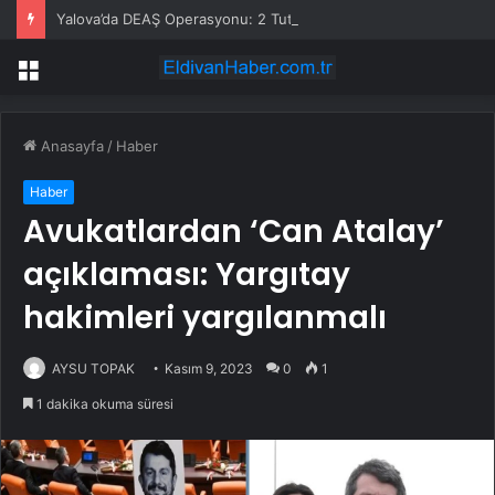
Yalova’da DEAŞ Operasyonu: 2 Tutuklama
Menü
Anasayfa
/
Haber
Haber
Avukatlardan ‘Can Atalay’
açıklaması: Yargıtay
hakimleri yargılanmalı
AYSU TOPAK
Kasım 9, 2023
0
1
1 dakika okuma süresi