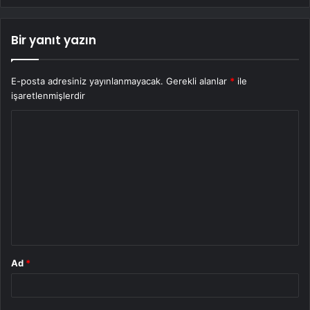
Bir yanıt yazın
E-posta adresiniz yayınlanmayacak.
Gerekli alanlar
*
ile
işaretlenmişlerdir
Y
o
r
u
m
*
Ad
*