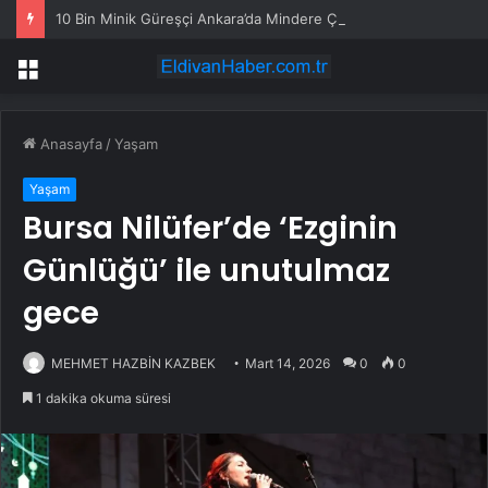
10 Bin Minik Güreşçi Ankara’da Mindere Çıktı
Menü
Anasayfa
/
Yaşam
Yaşam
Bursa Nilüfer’de ‘Ezginin
Günlüğü’ ile unutulmaz
gece
MEHMET HAZBİN KAZBEK
Mart 14, 2026
0
0
1 dakika okuma süresi