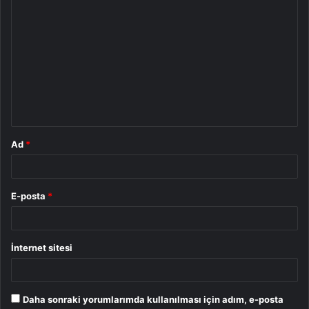
Y
o
r
u
m
*
Ad
*
E-posta
*
İnternet sitesi
Daha sonraki yorumlarımda kullanılması için adım, e-posta