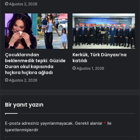
Ağustos 2, 2026
Çocuklarından
Kerkük, Türk Dünyası’na
beklenmedik tepki: Güzide
katıldı
Duran okul kapısında
Ağustos 1, 2026
hıçkıra hıçkıra ağladı
Ağustos 2, 2026
Bir yanıt yazın
E-posta adresiniz yayınlanmayacak.
Gerekli alanlar
*
ile
işaretlenmişlerdir