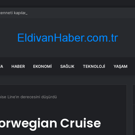
cenneti kapılarını kapattı: Turist istemiyorlar
FA
HABER
EKONOMI
SAĞLIK
TEKNOLOJI
YAŞAM
ise Line’ın derecesini düşürdü
Norwegian Cruise