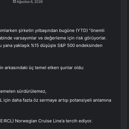
Ağustos 6, 2026
tanımlarken şirketin yılbaşından bugüne (YTD) “önemli
binde varsayımlar ve değerleme için risk görüyorlar.
bu yana yaklaşık %15 düşüşle
S&P 500
endeksinden
 arkasındaki üç temel etken şunlar oldu:
htemelen sürdürülemez,
için daha fazla öz sermaye artışı potansiyeli anlamına
E:
RCL
) Norwegian Cruise Line’a tercih ediyor.