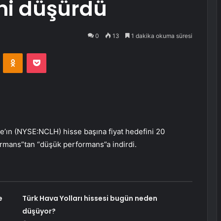
ini düşürdü
0
13
1 dakika okuma süresi
VKontakte
Odnoklassniki
Pocket
ne’ın (NYSE:
NCLH
) hisse başına fiyat hedefini 20
ormans”tan “düşük performans”a indirdi.
e
Türk Hava Yolları hissesi bugün neden
düşüyor?