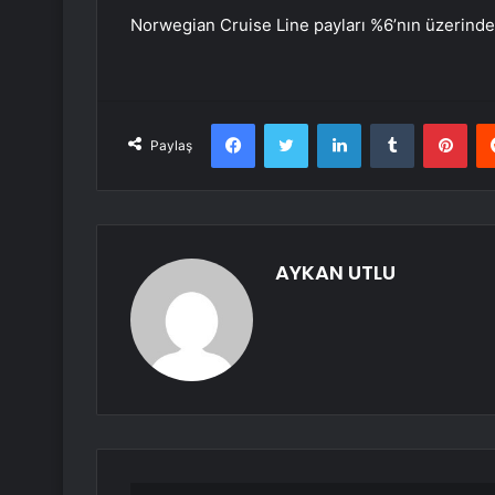
Norwegian Cruise Line payları %6’nın üzerinde
Facebook
Twitter
LinkedIn
Tumblr
Pint
Paylaş
AYKAN UTLU