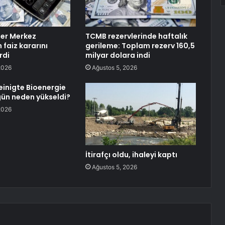
er Merkez
TCMB rezervlerinde haftalık
 faiz kararını
gerileme: Toplam rezerv 160,5
rdi
milyar dolara indi
2026
Ağustos 5, 2026
einigte Bioenergie
gün neden yükseldi?
2026
İtirafçı oldu, ihaleyi kaptı
Ağustos 5, 2026