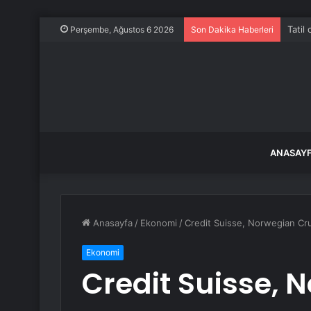
Tatil 
Perşembe, Ağustos 6 2026
Son Dakika Haberleri
ANASAY
Anasayfa
/
Ekonomi
/
Credit Suisse, Norwegian Cru
Ekonomi
Credit Suisse, 