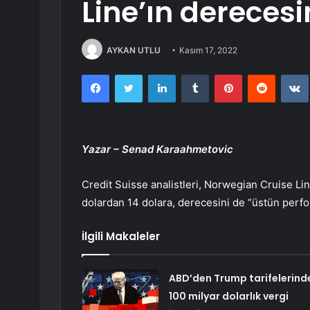
Line’ın dereces
AYKAN UTLU
Kasım 17, 2022
Facebook
Twitter
LinkedIn
Tumblr
Pinterest
Reddit
Yazar – Senad Karaahmetovic
Credit Suisse analistleri, Norwegian Cruise Li
dolardan 14 dolara, derecesini de “üstün perf
İlgili Makaleler
ABD’den Trump tarifelerind
100 milyar dolarlık vergi