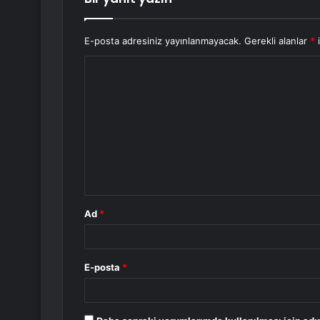
E-posta adresiniz yayınlanmayacak.
Gerekli alanlar
*
i
Y
o
r
u
m
*
Ad
*
E-posta
*