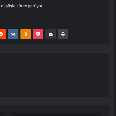
 düşüşle süreç görüyor.
erest
Reddit
VKontakte
Odnoklassniki
Pocket
E-Posta ile paylaş
Yazdır